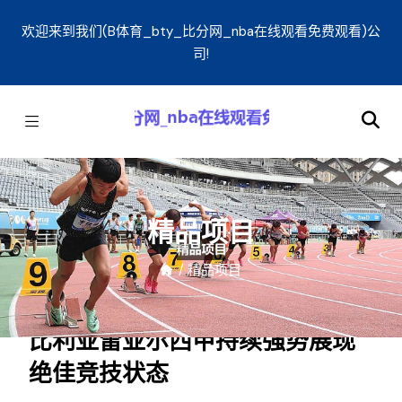
欢迎来到我们(B体育_bty_比分网_nba在线观看免费观看)公
司!
精品项目
/
精品项目
比利亚雷亚尔西甲持续强势展现
绝佳竞技状态