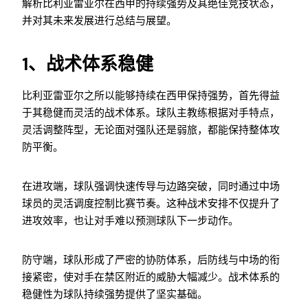
解析比利亚雷亚尔在西甲的持续强势及其绝佳竞技状态，
并对其未来发展进行总结与展望。
1、战术体系稳健
比利亚雷亚尔之所以能够持续在西甲保持强势，首先得益
于其稳健而灵活的战术体系。球队主教练根据对手特点，
灵活调整阵型，无论面对强队还是弱旅，都能保持整体攻
防平衡。
在进攻端，球队强调快速传导与边路突破，同时通过中场
球员的灵活调度控制比赛节奏。这种战术安排不仅提升了
进攻效率，也让对手难以预测球队下一步动作。
防守端，球队形成了严密的协防体系，后防线与中场的衔
接紧密，使对手在禁区附近的威胁大幅减少。战术体系的
稳健性为球队持续强势提供了坚实基础。