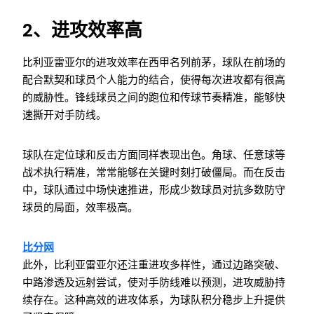
2、进攻效率高
比利亚雷亚尔的进攻效率在西甲名列前茅，球队在前场的
配合默契和球员个人能力的结合，使得每次进攻都有很高
的威胁性。锋线球员之间的跑位和传球节奏精准，能够快
速撕开对手防线。
球队在定位球和反击方面同样表现出色。角球、任意球等
战术执行精准，常常能够在关键时刻打破僵局。而在反击
中，球队通过中场快速推进，形成少数球员对抗多数防守
球员的局面，效率极高。
比分网
此外，比利亚雷亚尔还注重进攻多样性，通过边路突破、
中路渗透及远射尝试，使对手防线难以预测，进攻威胁持
续存在。这种高效的进攻体系，为球队积分稳步上升提供