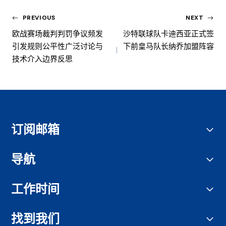
PREVIOUS
NEXT
欧战赛场裁判判罚争议频发
沙特联球队卡迪西亚正式签
引发规则公平性广泛讨论与
下前皇马队长纳乔加盟阵容
技术介入边界反思
订阅邮箱
导航
工作时间
找到我们