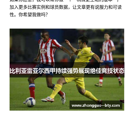
加入更多比赛实例和球员数据，让文章更有说服力和可读
性。你希望我做吗？