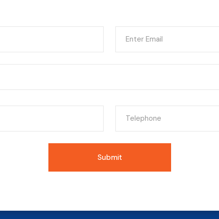
Submit