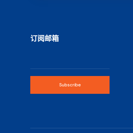
订阅邮箱
Subscribe