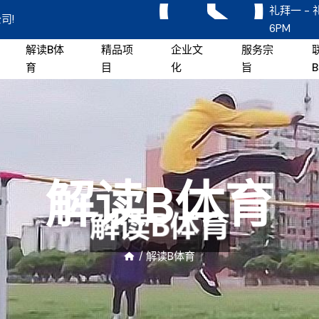
礼拜一 - 
司!
6PM
解读B体
精品项
企业文
服务宗
育
目
化
旨
B
解读B体育
/
解读B体育