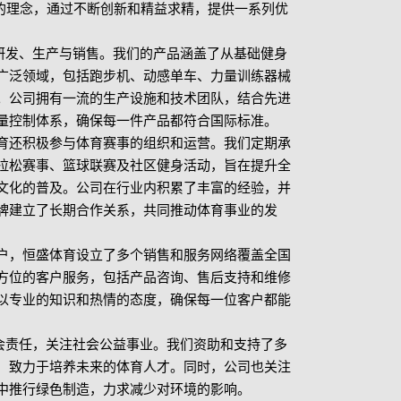
”的理念，通过不断创新和精益求精，提供一系列优
研发、生产与销售。我们的产品涵盖了从基础健身
广泛领域，包括跑步机、动感单车、力量训练器械
。公司拥有一流的生产设施和技术团队，结合先进
量控制体系，确保每一件产品都符合国际标准。
育还积极参与体育赛事的组织和运营。我们定期承
拉松赛事、篮球联赛及社区健身活动，旨在提升全
文化的普及。公司在行业内积累了丰富的经验，并
牌建立了长期合作关系，共同推动体育事业的发
户，恒盛体育设立了多个销售和服务网络覆盖全国
方位的客户服务，包括产品咨询、售后支持和维修
以专业的知识和热情的态度，确保每一位客户都能
会责任，关注社会公益事业。我们资助和支持了多
，致力于培养未来的体育人才。同时，公司也关注
中推行绿色制造，力求减少对环境的影响。