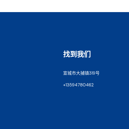
找到我们
宣城市大捕镇319号
+13594780462