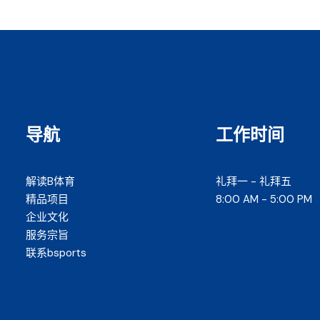
导航
工作时间
解读B体育
礼拜一 - 礼拜五
精品项目
8:00 AM - 5:00 PM
企业文化
服务宗旨
联系bsports