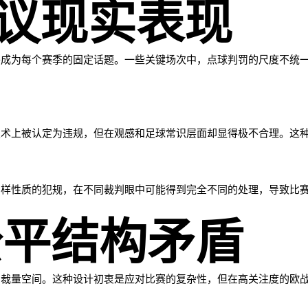
争议现实表现
乎成为每个赛季的固定话题。一些关键场次中，点球判罚的尺度不统
术上被认定为违规，但在观感和足球常识层面却显得极不合理。这种
同样性质的犯规，在不同裁判眼中可能得到完全不同的处理，导致比
公平结构矛盾
了裁量空间。这种设计初衷是应对比赛的复杂性，但在高关注度的欧