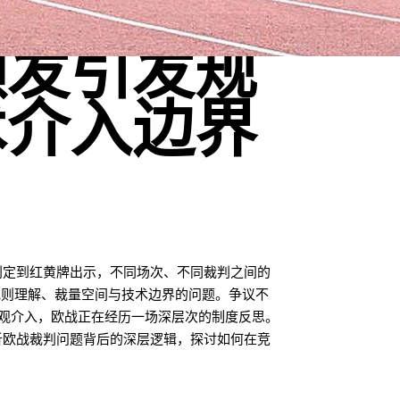
频发引发规
术介入边界
判定到红黄牌出示，不同场次、不同裁判之间的
规则理解、裁量空间与技术边界的问题。争议不
客观介入，欧战正在经历一场深层次的制度反思。
析欧战裁判问题背后的深层逻辑，探讨如何在竞