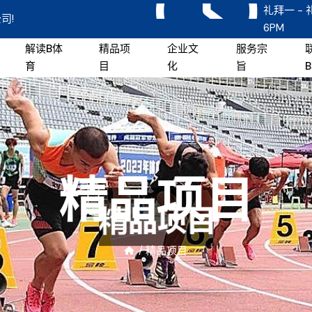
礼拜一 - 
司!
6PM
解读B体
精品项
企业文
服务宗
育
目
化
旨
B
精品项目
/
精品项目