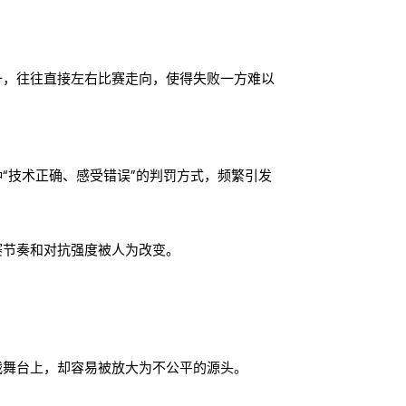
一，往往直接左右比赛走向，使得失败一方难以
“技术正确、感受错误”的判罚方式，频繁引发
赛节奏和对抗强度被人为改变。
战舞台上，却容易被放大为不公平的源头。