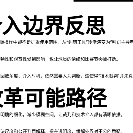
介入边界反思
际操作中却不断扩张使用范围，从“纠错工具”逐渐演变为“判罚主导者
流畅性和观赏性受到影响，也让球员的情绪和比赛节奏被打断。
回放角度、介入时机，依然需要人为判断，这使得“技术裁判”并未
改革可能路径
更明确的细化，减少模糊空间，让裁判和技术介入都有清晰依据。
执法尺度和公开判罚解释，提升透明度，缓解外界对不公的质疑。