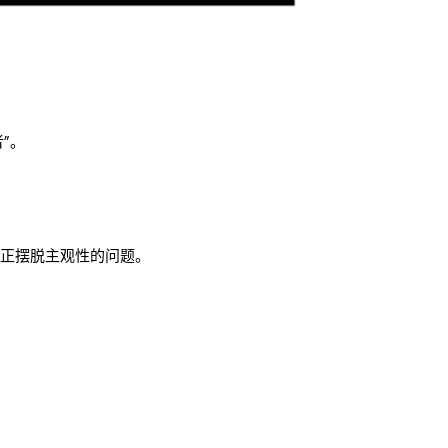
”。
真正摆脱主观性的问题。