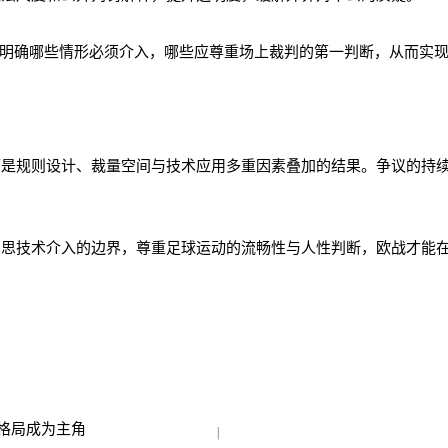
，明确哪些情形必须介入，哪些应尊重场上裁判的第一判断，从而实
而是规则设计、裁量空间与技术应用多重因素叠加的结果。争议的持
反思技术介入的边界，尊重足球运动的流畅性与人性判断，欧战才能
格局成为主角