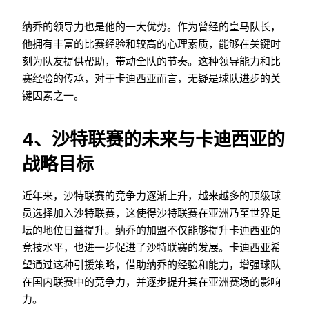
纳乔的领导力也是他的一大优势。作为曾经的皇马队长，
他拥有丰富的比赛经验和较高的心理素质，能够在关键时
刻为队友提供帮助，带动全队的节奏。这种领导能力和比
赛经验的传承，对于卡迪西亚而言，无疑是球队进步的关
键因素之一。
4、沙特联赛的未来与卡迪西亚的
战略目标
近年来，沙特联赛的竞争力逐渐上升，越来越多的顶级球
员选择加入沙特联赛，这使得沙特联赛在亚洲乃至世界足
坛的地位日益提升。纳乔的加盟不仅能够提升卡迪西亚的
竞技水平，也进一步促进了沙特联赛的发展。卡迪西亚希
望通过这种引援策略，借助纳乔的经验和能力，增强球队
在国内联赛中的竞争力，并逐步提升其在亚洲赛场的影响
力。