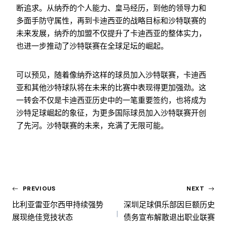
断追求。从纳乔的个人能力、皇马经历，到他的领导力和
多面手防守属性，再到卡迪西亚的战略目标和沙特联赛的
未来发展，纳乔的加盟不仅提升了卡迪西亚的整体实力，
也进一步推动了沙特联赛在全球足坛的崛起。
可以预见，随着像纳乔这样的球员加入沙特联赛，卡迪西
亚和其他沙特球队将在未来的比赛中表现得更加强劲。这
一转会不仅是卡迪西亚历史中的一笔重要签约，也将成为
沙特足球崛起的象征，为更多国际球员加入沙特联赛开创
了先河。沙特联赛的未来，充满了无限可能。
PREVIOUS
NEXT
比利亚雷亚尔西甲持续强势
深圳足球俱乐部因巨额历史
展现绝佳竞技状态
债务宣布解散退出职业联赛