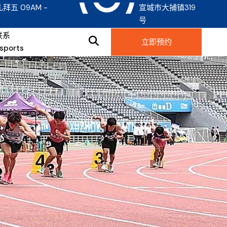
礼拜五 09AM -
宣城市大捕镇319
号
联系
立即预约
sports