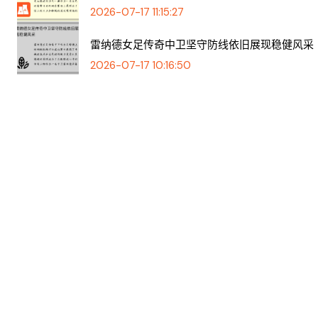
2026-07-17 11:15:27
雷纳德女足传奇中卫坚守防线依旧展现稳健风采
2026-07-17 10:16:50