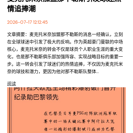
情追捧潮
2026-07-17 12:12:45
文章摘要：麦克托米奈加盟那不勒斯的消息一经确认，立刻
在全球球迷中引发了极大的反响。作为英超豪门曼联的中场
核心，麦克托米奈的转会不仅是球员个人职业生涯的重大变
化，也是那不勒斯俱乐部加强阵容、实现战略目标的重要一
步。这一转会引发了球迷们的热情追捧，不仅因为麦克托米
奈的球技和潜力，更因为他对那不勒斯队整体...
阅读