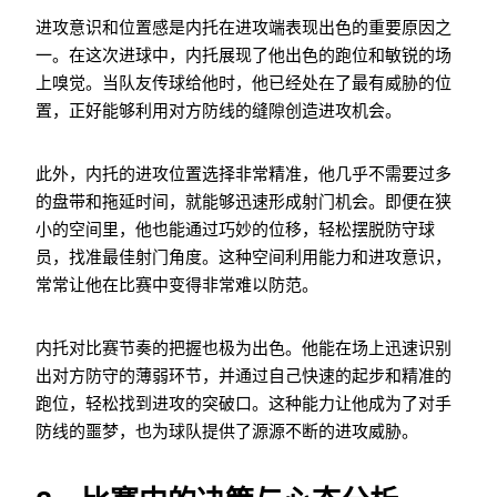
进攻意识和位置感是内托在进攻端表现出色的重要原因之
一。在这次进球中，内托展现了他出色的跑位和敏锐的场
上嗅觉。当队友传球给他时，他已经处在了最有威胁的位
置，正好能够利用对方防线的缝隙创造进攻机会。
此外，内托的进攻位置选择非常精准，他几乎不需要过多
的盘带和拖延时间，就能够迅速形成射门机会。即便在狭
小的空间里，他也能通过巧妙的位移，轻松摆脱防守球
员，找准最佳射门角度。这种空间利用能力和进攻意识，
常常让他在比赛中变得非常难以防范。
内托对比赛节奏的把握也极为出色。他能在场上迅速识别
出对方防守的薄弱环节，并通过自己快速的起步和精准的
跑位，轻松找到进攻的突破口。这种能力让他成为了对手
防线的噩梦，也为球队提供了源源不断的进攻威胁。