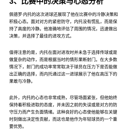
3、比赛中的决策与心态分析
佩德罗·内托的这次进球还展现了他在比赛中的冷静决策和
积极心态。面对对方的紧密防守，内托没有慌乱，而是保
持了高度的冷静。他准确地评估了周围的情况，迅速做出
决策，并选择了最佳的进攻方式。
值得注意的是，内托在面对进攻时并未急于选择传球或是
做复杂的动作，而是根据当时的情形果断射门。在大多数
情况下，射门的成功率常常取决于球员在压力下是否能做
出正确的选择，而内托通过这一进球展示了他在高压下的
果敢与冷静。
此外，内托的心态也非常成熟，尽管场面紧张，但他始终
保持着积极进取的态度，并未因之前的失误或是对方的防
守压力而产生负面情绪。这种良好的心态使他能够在关键
时刻做出决定性贡献，而这也是他作为年轻球员的一个重
要优势。