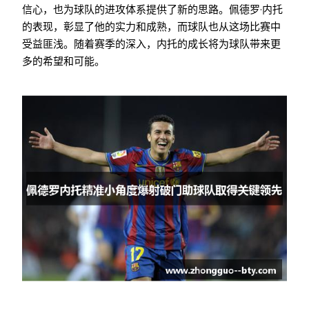
信心，也为球队的进攻体系提供了新的思路。佩德罗·内托
的表现，彰显了他的实力和成熟，而球队也从这场比赛中
受益匪浅。随着赛季的深入，内托的成长将为球队带来更
多的希望和可能。