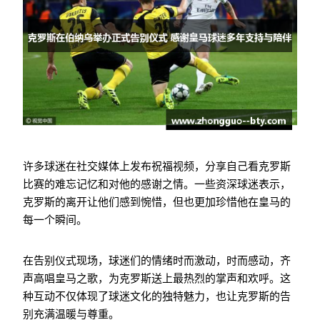
许多球迷在社交媒体上发布祝福视频，分享自己看克罗斯
比赛的难忘记忆和对他的感谢之情。一些资深球迷表示，
克罗斯的离开让他们感到惋惜，但也更加珍惜他在皇马的
每一个瞬间。
在告别仪式现场，球迷们的情绪时而激动，时而感动，齐
声高唱皇马之歌，为克罗斯送上最热烈的掌声和欢呼。这
种互动不仅体现了球迷文化的独特魅力，也让克罗斯的告
别充满温暖与尊重。