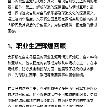
皇马的职业生涯与成就；其次，展现告别仪式上的精彩场
景与细节；第三，解析球迷的深情回应与情感互动；最
后，探讨这次告别对皇马俱乐部及球迷文化的深远意义。
通过这四个维度，文章将全面呈现克罗斯离别伯纳乌的感
人瞬间及其背后的价值意义，为读者提供一幅完整的情感
画卷。
1、职业生涯辉煌回顾
克罗斯在皇家马德里的职业生涯可谓光辉灿烂，自2014年
加盟以来，他以稳定的表现成为球队中场核心之一。在中
场组织、防守反击和控球方面，他展现了极高的战术素
养，为球队在西甲、欧冠等重要赛事中屡创佳绩。
在皇马的这些年里，克罗斯赢得了多座西甲冠军奖杯以及
数次欧冠冠军。他不仅是球队中不可或缺的组织者，更以
冷静的球风和精准的长传能力，成为队友信赖的中场支
点。他的存在为皇马的进攻体系提供了坚实支撑。