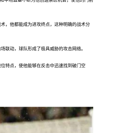
破和中场直塞不断为他创造禁区机会，使他的门前
战术，他都能成为进攻终点，这种明确的战术分
前场联动，球队形成了极具威胁的攻击网络。
跑位特点，使他能够在反击中迅速找到破门空