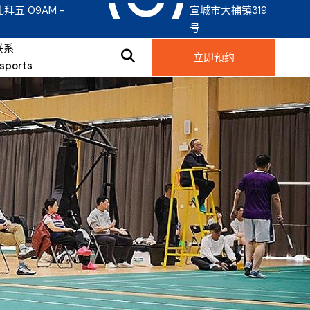
礼拜五 09AM -
宣城市大捕镇319
号
联系
立即预约
sports