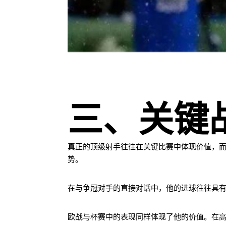
三、关键
真正的顶级射手往往在关键比赛中体现价值，
势。
在与争冠对手的直接对话中，他的进球往往具
欧战与杯赛中的表现同样体现了他的价值。在