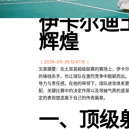
伊卡尔迪
辉煌
2026-05-25 12:47:19
文章摘要：在土耳其超级联赛的赛场上，伊卡
的锋线杀手，也让球队在激烈竞争中脱颖而出
导力与责任感。在他的带领下，球队进攻体系
配、关键比赛中的决定作用以及领袖气质的逐
定的表现塑造属于自己的传奇篇章。
一、顶级