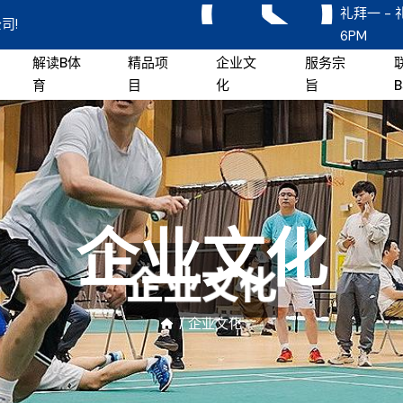
礼拜一 - 
司!
6PM
解读B体
精品项
企业文
服务宗
育
目
化
旨
B
企业文化
/
企业文化