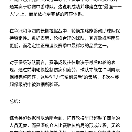
通常高于联赛中游球队，这说明成功并非建立在“最强十一
人”之上，而是依托更完整的阵容体系。
在争冠和争四的长期拉锯战中，轮换策略能够帮助球队保
持稳定性。数据表明，轮换合理的球队，其连败概率明显
更低，而稳定性正是漫长赛季中最稀缺的品质之一。
对于保级球队而言，赛季成败往往取决于最后10轮的表
现。通过前期轮换控制伤病和疲劳，球队才能在冲刺阶段
保持完整阵容，这种“把力气留到最后”的策略，多次在英
超保级战中被数据所验证。
总结：
综合英超数据可以清晰看到，阵容轮换早已超越了简单的
人员更替，而是深度介入比赛胜负格局的形成过程。无论