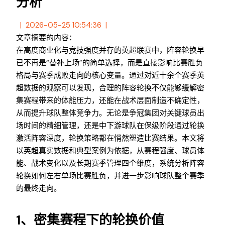
分析
2026-05-25 10:54:36
文章摘要的内容：
在高度商业化与竞技强度并存的英超联赛中，阵容轮换早
已不再是“替补上场”的简单选择，而是直接影响比赛胜负
格局与赛季成败走向的核心变量。通过对近十余个赛季英
超数据的观察可以发现，合理的阵容轮换不仅能够缓解密
集赛程带来的体能压力，还能在战术层面制造不确定性，
从而提升球队整体竞争力。无论是争冠集团对关键球员出
场时间的精细管理，还是中下游球队在保级阶段通过轮换
激活阵容深度，轮换策略都在悄然塑造比赛结果。本文将
以英超真实数据和典型案例为依据，从赛程强度、球员体
能、战术变化以及长期赛季管理四个维度，系统分析阵容
轮换如何左右单场比赛胜负，并进一步影响球队整个赛季
的最终走向。
1、密集赛程下的轮换价值