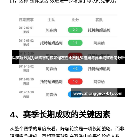
员，这种“整体激活”效应进一步增强了球队的竞争力。
4、赛季长期成败的关键因素
从整个赛季的角度来看，阵容轮换是一项长期战略，而非
短期应急措施。英超冠军球队在赛季中的平均轮换人数，