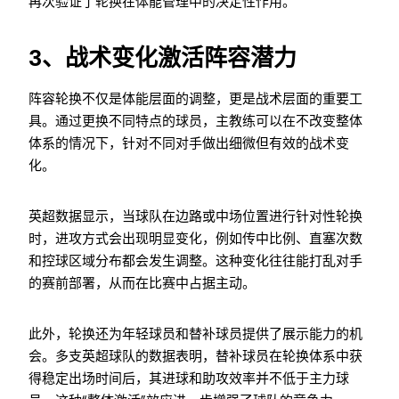
再次验证了轮换在体能管理中的决定性作用。
3、战术变化激活阵容潜力
阵容轮换不仅是体能层面的调整，更是战术层面的重要工
具。通过更换不同特点的球员，主教练可以在不改变整体
体系的情况下，针对不同对手做出细微但有效的战术变
化。
英超数据显示，当球队在边路或中场位置进行针对性轮换
时，进攻方式会出现明显变化，例如传中比例、直塞次数
和控球区域分布都会发生调整。这种变化往往能打乱对手
的赛前部署，从而在比赛中占据主动。
此外，轮换还为年轻球员和替补球员提供了展示能力的机
会。多支英超球队的数据表明，替补球员在轮换体系中获
得稳定出场时间后，其进球和助攻效率并不低于主力球