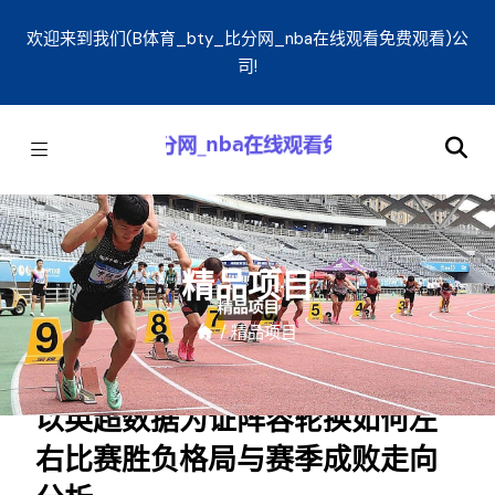
欢迎来到我们(B体育_bty_比分网_nba在线观看免费观看)公
司!
精品项目
/
精品项目
以英超数据为证阵容轮换如何左
右比赛胜负格局与赛季成败走向