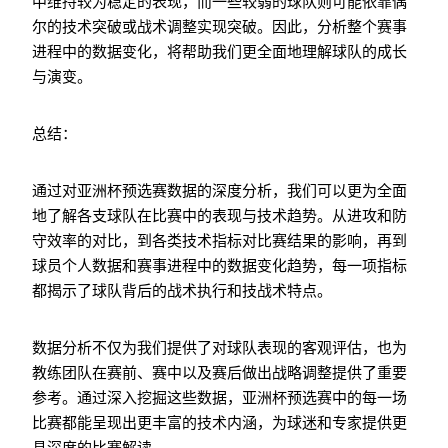
中维持较为稳定的表现，而一些较弱的球队则可能依靠偶
尔的技术突破或战术调整实现突破。因此，分析整个赛事
进程中的数据变化，将帮助我们更全面地理解球队的成长
与演变。
总结：
通过对亚洲杯预选赛数据的深度分析，我们可以更为全面
地了解各支球队在比赛中的表现与技术趋势。从进攻和防
守效率的对比，到各类技术指标对比赛结果的影响，再到
球员个人数据和赛事进程中的数据变化趋势，每一项指标
都揭示了球队背后的战术执行和技战术特点。
数据分析不仅为我们提供了对球队表现的客观评估，也为
教练团队在赛前、赛中以及赛后做出战略调整提供了重要
参考。通过深入挖掘这些数据，亚洲杯预选赛中的每一场
比赛都能呈现出更丰富的技术内涵，为球迷和专家提供更