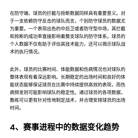
在防守端，球员的拦截与抢断数据同样具有重要意义。对
于一支依赖防守反击的球队而言，个别防守球员的数据尤
为重要。一个表现出色的中后卫或者防守型中场，其拦截
和抢断的成功率直接影响着整支球队的防守体系。球员的
个人数据不仅有助于评估其技术能力，还可以揭示球队战
术的执行情况。
此外，球员的比赛时间、体能数据和伤病情况也对球队的
整体表现有着深远影响。长期稳定的出场时间和良好的体
能状态能够保证球员在比赛中持续提供高效的表现，而伤
病频发则可能影响球队的稳定性。通过球员的各项数据，
教练可以更有针对性地制定战术，并合理安排球员的出场
时间。
4、赛事进程中的数据变化趋势