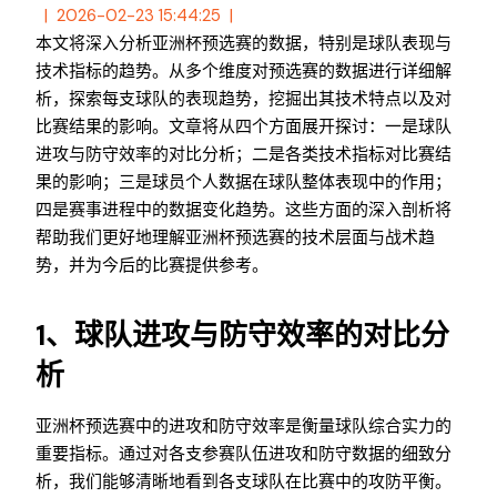
2026-02-23 15:44:25
本文将深入分析亚洲杯预选赛的数据，特别是球队表现与
技术指标的趋势。从多个维度对预选赛的数据进行详细解
析，探索每支球队的表现趋势，挖掘出其技术特点以及对
比赛结果的影响。文章将从四个方面展开探讨：一是球队
进攻与防守效率的对比分析；二是各类技术指标对比赛结
果的影响；三是球员个人数据在球队整体表现中的作用；
四是赛事进程中的数据变化趋势。这些方面的深入剖析将
帮助我们更好地理解亚洲杯预选赛的技术层面与战术趋
势，并为今后的比赛提供参考。
1、球队进攻与防守效率的对比分
析
亚洲杯预选赛中的进攻和防守效率是衡量球队综合实力的
重要指标。通过对各支参赛队伍进攻和防守数据的细致分
析，我们能够清晰地看到各支球队在比赛中的攻防平衡。