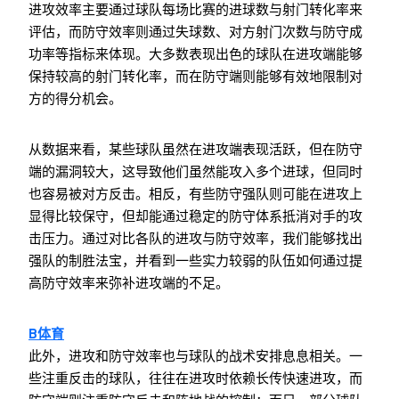
进攻效率主要通过球队每场比赛的进球数与射门转化率来
评估，而防守效率则通过失球数、对方射门次数与防守成
功率等指标来体现。大多数表现出色的球队在进攻端能够
保持较高的射门转化率，而在防守端则能够有效地限制对
方的得分机会。
从数据来看，某些球队虽然在进攻端表现活跃，但在防守
端的漏洞较大，这导致他们虽然能攻入多个进球，但同时
也容易被对方反击。相反，有些防守强队则可能在进攻上
显得比较保守，但却能通过稳定的防守体系抵消对手的攻
击压力。通过对比各队的进攻与防守效率，我们能够找出
强队的制胜法宝，并看到一些实力较弱的队伍如何通过提
高防守效率来弥补进攻端的不足。
B体育
此外，进攻和防守效率也与球队的战术安排息息相关。一
些注重反击的球队，往往在进攻时依赖长传快速进攻，而