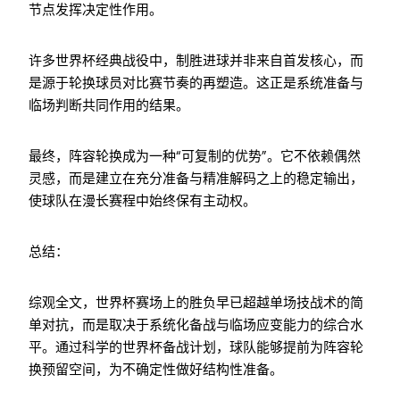
节点发挥决定性作用。
许多世界杯经典战役中，制胜进球并非来自首发核心，而
是源于轮换球员对比赛节奏的再塑造。这正是系统准备与
临场判断共同作用的结果。
最终，阵容轮换成为一种“可复制的优势”。它不依赖偶然
灵感，而是建立在充分准备与精准解码之上的稳定输出，
使球队在漫长赛程中始终保有主动权。
总结：
综观全文，世界杯赛场上的胜负早已超越单场技战术的简
单对抗，而是取决于系统化备战与临场应变能力的综合水
平。通过科学的世界杯备战计划，球队能够提前为阵容轮
换预留空间，为不确定性做好结构性准备。