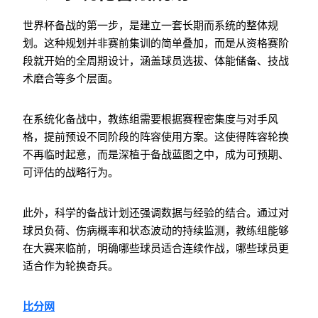
世界杯备战的第一步，是建立一套长期而系统的整体规
划。这种规划并非赛前集训的简单叠加，而是从资格赛阶
段就开始的全周期设计，涵盖球员选拔、体能储备、技战
术磨合等多个层面。
在系统化备战中，教练组需要根据赛程密集度与对手风
格，提前预设不同阶段的阵容使用方案。这使得阵容轮换
不再临时起意，而是深植于备战蓝图之中，成为可预期、
可评估的战略行为。
此外，科学的备战计划还强调数据与经验的结合。通过对
球员负荷、伤病概率和状态波动的持续监测，教练组能够
在大赛来临前，明确哪些球员适合连续作战，哪些球员更
适合作为轮换奇兵。
比分网