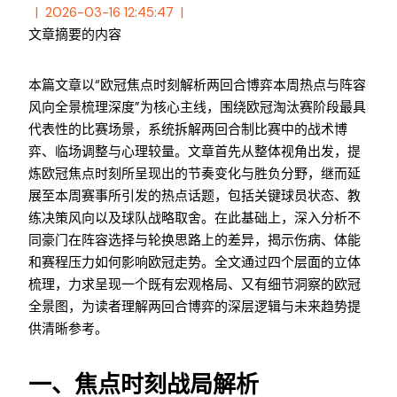
2026-03-16 12:45:47
文章摘要的内容
本篇文章以“欧冠焦点时刻解析两回合博弈本周热点与阵容
风向全景梳理深度”为核心主线，围绕欧冠淘汰赛阶段最具
代表性的比赛场景，系统拆解两回合制比赛中的战术博
弈、临场调整与心理较量。文章首先从整体视角出发，提
炼欧冠焦点时刻所呈现出的节奏变化与胜负分野，继而延
展至本周赛事所引发的热点话题，包括关键球员状态、教
练决策风向以及球队战略取舍。在此基础上，深入分析不
同豪门在阵容选择与轮换思路上的差异，揭示伤病、体能
和赛程压力如何影响欧冠走势。全文通过四个层面的立体
梳理，力求呈现一个既有宏观格局、又有细节洞察的欧冠
全景图，为读者理解两回合博弈的深层逻辑与未来趋势提
供清晰参考。
一、焦点时刻战局解析