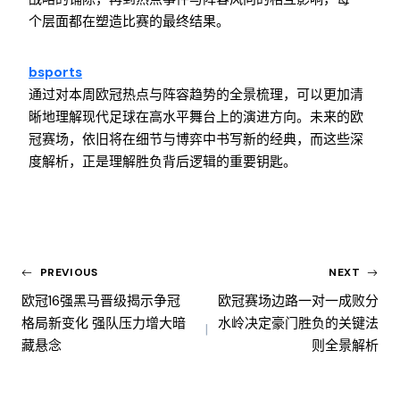
个层面都在塑造比赛的最终结果。
bsports
通过对本周欧冠热点与阵容趋势的全景梳理，可以更加清
晰地理解现代足球在高水平舞台上的演进方向。未来的欧
冠赛场，依旧将在细节与博弈中书写新的经典，而这些深
度解析，正是理解胜负背后逻辑的重要钥匙。
PREVIOUS
NEXT
欧冠16强黑马晋级揭示争冠
欧冠赛场边路一对一成败分
格局新变化 强队压力增大暗
水岭决定豪门胜负的关键法
藏悬念
则全景解析