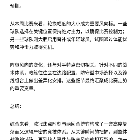
预期。
从本周比赛来看，轮换幅度的大小成为重要风向标。一些
球队选择在关键位置保持绝对主力，以确保比赛控制力；
另一些球队则大胆启用替补或年轻球员，试图通过体能优
势和冲击力取得先机。
阵容风向的变化，还与对手特点密切相关。针对不同的战
术体系，教练往往会在边路配置、防守型中场选择以及锋
线组合上做出差异化安排，这些细节最终汇聚成比赛走势
的重要变量。
总结：
综合来看，欧冠焦点时刻与两回合博弈构成了一套高度复
杂而又逻辑严密的竞技体系。从关键瞬间的把握，到整体
战略的铺陈，再到热点事件与阵容风向的相互影响，每一