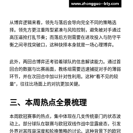
从博弈逻辑来看，领先与落后会导向完全不同的策略选
择。领先方更注重阵型紧凑与风险控制，避免被对手通过
高压逼抢打乱节奏；而落后方则需要在进攻投入与防守平
衡之间寻找突破口，这种抉择本身就是一场心理博弈。
此外，两回合博弈还考验着球队的信息解读能力。通过首
回合的数据与比赛画面，教练组需要迅速捕捉对手的薄弱
环节，并在次回合中加以针对性利用。这种“看不见的较
量”，往往比场面上的对抗更加关键。
三、本周热点全景梳理
本周欧冠赛事的热点，集中体现在几支传统豪门的状态波
动上。部分球队在联赛与欧冠双线作战中显露疲态，引发
外界对其阵容深度和轮换策略的讨论。这种背景下的欧冠