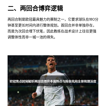
二、两回合博弈逻辑
两回合制是欧冠最具魅力的赛制之一，它要求球队在180分
钟甚至更长时间内进行整体规划。首回合并非单独存在，
而是为次回合埋下伏笔，因此教练在战术设计上往往更强
调整体性而非一城一池的得失。