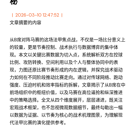
秘
2026-03-10 12:47:52
文章摘要的内容
从B席对阵马赛的这场法甲焦点战，不仅是一场比分意义上
的较量，更是节奏控制、战术执行与数据博弈的集中体
现。本文以关键比赛数据为切入点，系统解析双方在控球
比例、攻防转换、空间利用以及个人与整体协同中的表
现，力图还原比赛节奏形成的内在逻辑，并探究战术驱动
力如何在不同阶段推动比赛走向。通过对传球网络、跑动
强度、压迫时机和效率指标的拆解，文章揭示了从B席在中
前场组织中的枢纽价值，以及马赛在高位逼抢和纵深推进
中的策略选择。全文从四个维度展开，层层递进，既关注
宏观战术框架，也不忽视微观数据细节，最终勾勒出一幅
以数据为证据、以节奏为核心的战术机理图景，为理解现
代法甲比赛的演化提供参考。