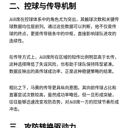
二、控球与传导机制
从B席在控球体系中的角色尤为突出，其触球次数和关键传
球数据均位居前列。通过这些数据可以判断，他不仅是传
球的终点，更是传导链条中的中枢，直接影响球队进攻的
连续性。
在传导方式上，从B席所在区域的短传比例明显高于长传，
这种选择降低了失误风险，也有助于球队保持阵型紧凑。
数据反映出的高传球成功率，正是这种稳健策略的结果。
相比之下，马赛的传导更具纵向意图。其向前传球占比和
直塞尝试次数较高，虽然成功率略低，但一旦形成突破，
往往能够迅速改变攻防态势，对从B席一方的控球节奏形成
冲击。
三、攻防转换驱动力