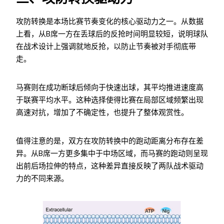
攻防转换是本场比赛节奏变化的核心驱动力之一。从数据
上看，从B席一方在丢球后的反抢时间明显较短，说明球队
在战术设计上强调就地反抢，以防止节奏被对手彻底带
走。
马赛则在成功断球后倾向于快速出球，其平均推进速度高
于联赛平均水平。这种选择使得比赛在局部区域频繁出现
高速对抗，增加了不确定性，也提升了整体观赏性。
值得注意的是，双方在攻防转换中的跑动距离分布存在差
异。从B席一方更多集中于中场区域，而马赛的跑动则呈现
出前后场拉伸的特点，这种差异直接反映了两队战术驱动
力的不同来源。