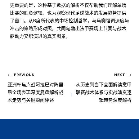
更重要的是，这种基于数据的解析不仅帮助我们理解单场
比赛的胜负逻辑，也为观察现代足球战术的发展趋势提供
了窗口。从B席所代表的中场控制哲学，与马赛强调速度与
冲击的策略形成对照，共同勾勒出法甲赛场上节奏与战术
驱动力交织演进的真实图景。
PREVIOUS
NEXT
亚洲杯焦点战阿拉巴对阵里
从历史到当下全面解读意甲
昂全场表现深度复盘解析战
联赛战术体系与实战演变逻
术走势与关键瞬间评述
辑趋势深度解析