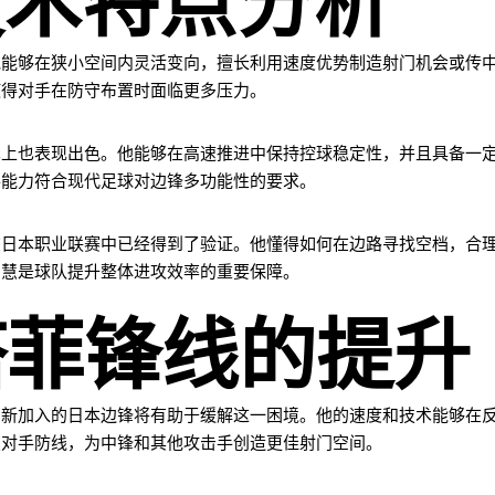
技术特点分析
他能够在狭小空间内灵活变向，擅长利用速度优势制造射门机会或传
使得对手在防守布置时面临更多压力。
术上也表现出色。他能够在高速推进中保持控球稳定性，并且具备一
手能力符合现代足球对边锋多功能性的要求。
在日本职业联赛中已经得到了验证。他懂得如何在边路寻找空档，合
智慧是球队提升整体进攻效率的重要保障。
塔菲锋线的提升
，新加入的日本边锋将有助于缓解这一困境。他的速度和技术能够在
破对手防线，为中锋和其他攻击手创造更佳射门空间。