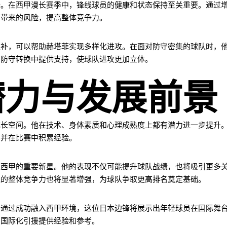
择。在西甲漫长赛季中，锋线球员的健康和状态保持至关重要。通过
力带来的风险，提高整体竞争力。
互补，可以帮助赫塔菲实现多样化进攻。在面对防守密集的球队时，
在防守转换中提供支持，使球队进攻更加立体。
潜力与发展前景
成长空间。他在技术、身体素质和心理成熟度上都有潜力进一步提升
，并在比赛中积累经验。
至西甲的重要新星。他的表现不仅可能提升球队战绩，也将吸引更多
线的整体竞争力也将显著增强，为球队争取更高排名奠定基础。
。通过成功融入西甲环境，这位日本边锋将展示出年轻球员在国际舞
的国际化引援提供经验和参考。