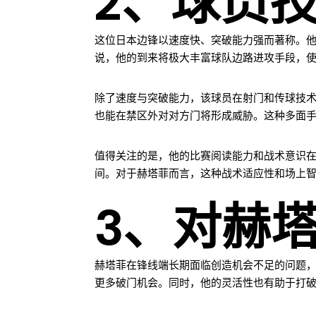
2、球员
这位日本边锋以速度快、突破能力强而著称。
说，他的到来将极大丰富球队边路进攻手段，
除了速度与突破能力，该球员在射门和传球技
也能在禁区外对对方门将形成威胁。这种多面
值得关注的是，他的比赛阅读能力和战术意识
间。对于赫塔菲而言，这种战术适应性和场上
3、对赫
赫塔菲在锋线端长期面临创造机会不足的问题
更多破门机会。同时，他的灵活性也有助于打