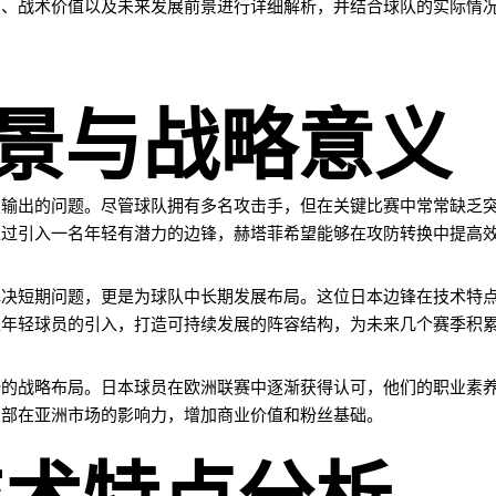
力、战术价值以及未来发展前景进行详细解析，并结合球队的实际情
背景与战略意义
定输出的问题。尽管球队拥有多名攻击手，但在关键比赛中常常缺乏
通过引入一名年轻有潜力的边锋，赫塔菲希望能够在攻防转换中提高
解决短期问题，更是为球队中长期发展布局。这位日本边锋在技术特
过年轻球员的引入，打造可持续发展的阵容结构，为未来几个赛季积
野的战略布局。日本球员在欧洲联赛中逐渐获得认可，他们的职业素
乐部在亚洲市场的影响力，增加商业价值和粉丝基础。