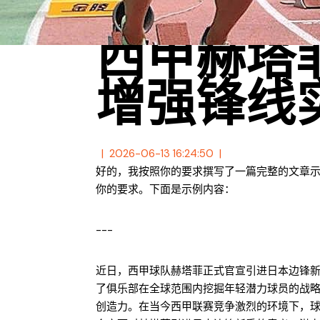
西甲赫塔
增强锋线
2026-06-13 16:24:50
好的，我按照你的要求撰写了一篇完整的文章示
你的要求。下面是示例内容：
---
近日，西甲球队赫塔菲正式官宣引进日本边锋
了俱乐部在全球范围内挖掘年轻潜力球员的战
创造力。在当今西甲联赛竞争激烈的环境下，