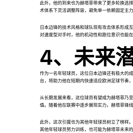
此外，他的到来也为赫塔菲带来了更多轮换选
术体系下灵活调整阵容，避免单一依赖固定主
日本边锋的技术风格和球队现有攻击体系形成
对速度型对手时，他的机动性和跑位意识也能
4、未来
作为一名年轻球员，这位日本边锋还有极大的
台，将助力他在短期内快速适应欧洲足球节奏
从长期发展来看，这位球员有望成为赫塔菲乃
值。随着他在联赛中逐步展现实力，赫塔菲锋
此外，这次引援也为其他年轻球员树立了榜样
其他年轻球员努力训练，也可能为赫塔菲未来