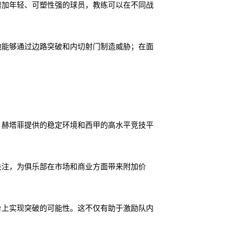
增加年轻、可塑性强的球员，教练可以在不同战
他能够通过边路突破和内切射门制造威胁；在面
。赫塔菲提供的稳定环境和西甲的高水平竞技平
关注，为俱乐部在市场和商业方面带来附加价
台上实现突破的可能性。这不仅有助于激励队内