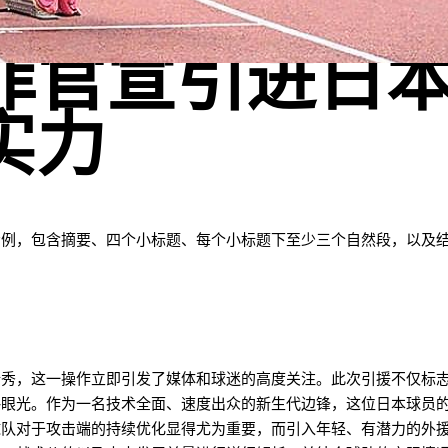
菲官宣引进日
实力
例，包含摘要、四个小标题、每个小标题下至少三个自然段，以及结
新秀，这一操作立即引发了媒体和球迷的高度关注。此次引援不仅标
略眼光。作为一名技术全面、速度出众的新生代边锋，这位日本球员
球队对于攻击端的持续优化显得尤为重要，而引入年轻、有潜力的外