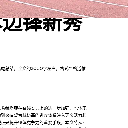
本边锋新秀
尾总结，全文约3000字左右，格式严格遵循
志着赫塔菲在锋线实力上的进一步加强，也体现
的到来有望为赫塔菲的进攻体系注入更多活力和
援正是提升整体竞争力的重要手段。本文将从四