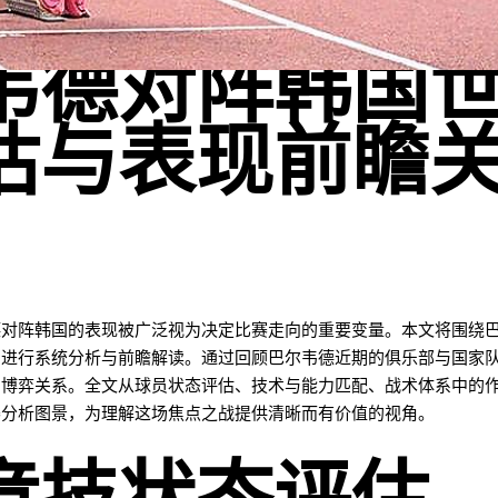
韦德对阵韩国
估与表现前瞻
德对阵韩国的表现被广泛视为决定比赛走向的重要变量。本文将围绕
响进行系统分析与前瞻解读。通过回顾巴尔韦德近期的俱乐部与国家
的博弈关系。全文从球员状态评估、技术与能力匹配、战术体系中的
赛分析图景，为理解这场焦点之战提供清晰而有价值的视角。