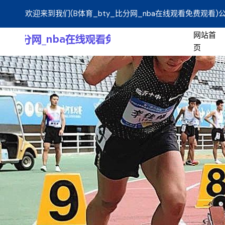
欢迎来到我们(B体育_bty_比分网_nba在线观看免费观看)公
网站首
页