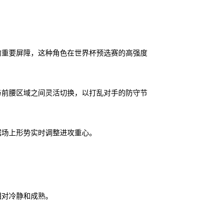
的重要屏障，这种角色在世界杯预选赛的高强度
与前腰区域之间灵活切换，以打乱对手的防守节
据场上形势实时调整进攻重心。
相对冷静和成熟。