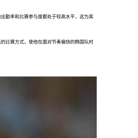
的出勤率和比赛参与度都处于较高水平，这为其
耗的比赛方式，使他在面对节奏偏快的韩国队时