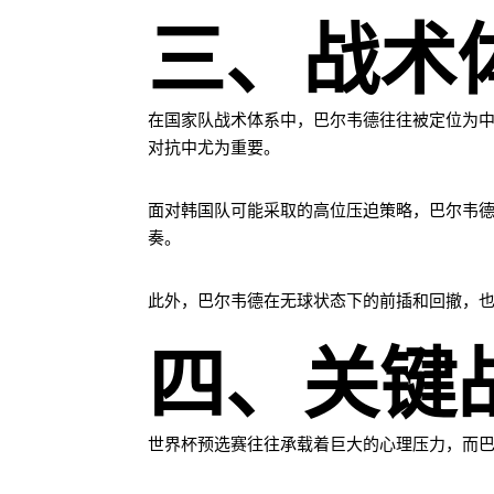
三、战术
在国家队战术体系中，巴尔韦德往往被定位为
对抗中尤为重要。
面对韩国队可能采取的高位压迫策略，巴尔韦
奏。
此外，巴尔韦德在无球状态下的前插和回撤，
四、关键
世界杯预选赛往往承载着巨大的心理压力，而