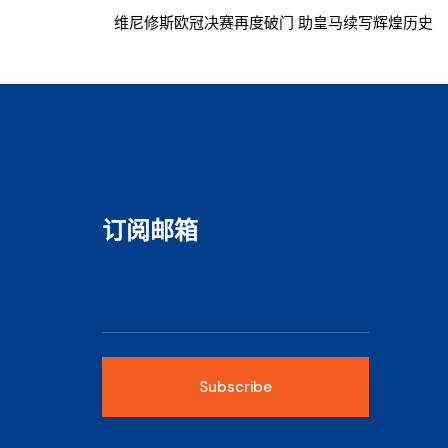
维尼修斯欧冠决赛再度破门 助皇马续写辉煌历史
订阅邮箱
Subscribe