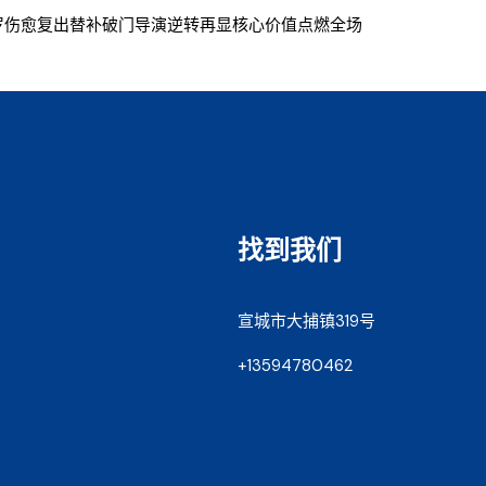
罗伤愈复出替补破门导演逆转再显核心价值点燃全场
找到我们
宣城市大捕镇319号
+13594780462