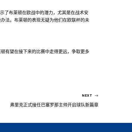
展示了布莱顿在欧战中的潜力，尤其是在战术安
决办法。布莱顿的表现无疑为他们在欧联杯的未
莱顿有望在接下来的比赛中走得更远，争取更多
NEXT
弗里克正式接任巴塞罗那主帅开启球队新篇章