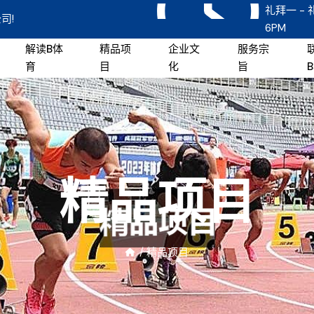
礼拜一 - 
司!
6PM
解读B体
精品项
企业文
服务宗
育
目
化
旨
B
精品项目
/
精品项目