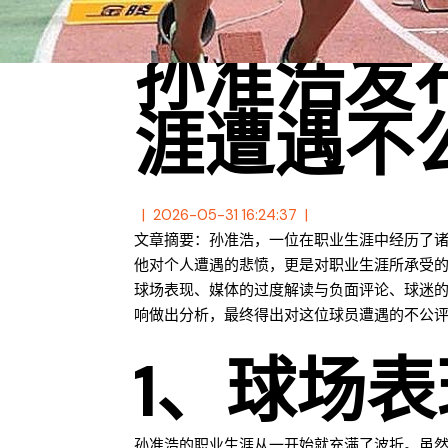
孙准浩发
涯遭遇不
2026-05-31 16:24:37
文章摘要：孙准浩，一位在职业生涯中经历了
他对个人遭遇的悲愤，更是对职业生涯所承受
球场表现、媒体的过度解读与负面评论、球迷
响做出分析，最终得出对这位球员遭遇的不公
1、球场
孙准浩的职业生涯从一开始就充满了波折。虽