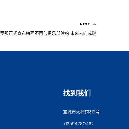
NEXT
罗那正式宣布梅西不再与俱乐部续约 未来去向成谜
找到我们
宣城市大捕镇319号
+13594780462