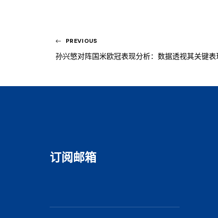
PREVIOUS
孙兴慜对阵国米欧冠表现分析：数据透视其关键表
订阅邮箱