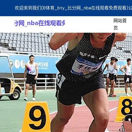
欢迎来到我们(B体育_bty_比分网_nba在线观看免费观看)公
网站首
页