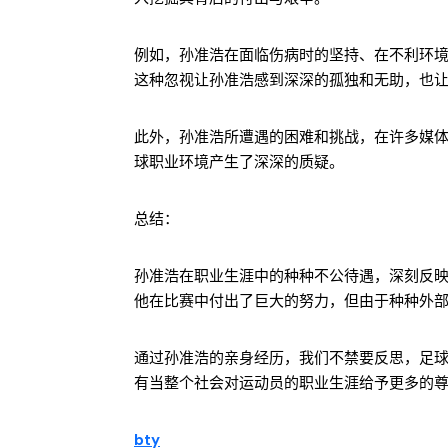
例如，孙准浩在面临伤病时的坚持、在不利环
这种忽视让孙准浩感到深深的孤独和无助，也
此外，孙准浩所遭遇的困难和挑战，在许多媒
球职业环境产生了深深的质疑。
总结：
孙准浩在职业生涯中的种种不公待遇，深刻反
他在比赛中付出了巨大的努力，但由于种种外
通过孙准浩的亲身经历，我们不禁要反思，足
有当整个社会对运动员的职业生涯给予更多的
bty