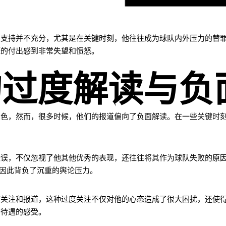
的支持并不充分，尤其是在关键时刻，他往往成为球队内外压力的替
涯的付出感到非常失望和愤怒。
的过度解读与负
角色，然而，很多时候，他们的报道偏向了负面解读。在一些关键时
失误，不仅忽视了他其他优秀的表现，还往往将其作为球队失败的原
也因此背负了沉重的舆论压力。
度关注和报道，这种过度关注不仅对他的心态造成了很大困扰，还使
公待遇的感受。