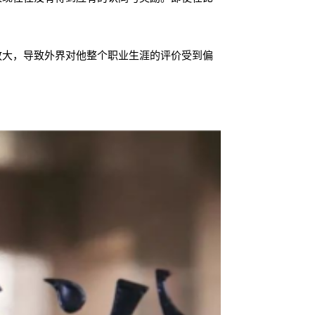
放大，导致外界对他整个职业生涯的评价受到偏