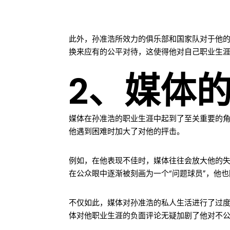
此外，孙准浩所效力的俱乐部和国家队对于他
换来应有的公平对待，这使得他对自己职业生
2、媒体
媒体在孙准浩的职业生涯中起到了至关重要的
他遇到困难时加大了对他的抨击。
例如，在他表现不佳时，媒体往往会放大他的
在公众眼中逐渐被刻画为一个“问题球员”，他
不仅如此，媒体对孙准浩的私人生活进行了过
体对他职业生涯的负面评论无疑加剧了他对不