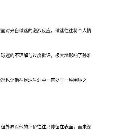
要面对来自球迷的激烈反应。球迷往往将个人情
自球迷的不理解与过度批评，极大地影响了孙准
情况也让他在足球生涯中一直处于一种困境之
，但外界对他的评价往往只停留在表面，而未深