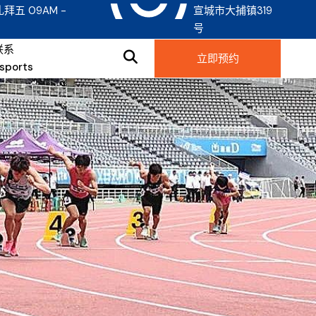
礼拜五 09AM -
宣城市大捕镇319
号
联系
立即预约
sports