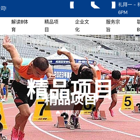
礼拜一 - 
司!
6PM
解读B体
精品项
企业文
服务宗
育
目
化
旨
B
精品项目
/
精品项目