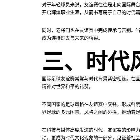
对于年轻球员来说，友谊赛往往是走向国际舞
开启辉煌职业生涯，从而书写属于自己的时代
同时，老将们也在友谊赛中完成传承与告别。
成为连接过去与未来的桥梁。
三、时代
国际足球友谊赛常常与时代背景紧密相连。在
精神对世界和平的礼赞。
不同国家的足球风格在友谊赛中交锋，形成鲜
界足球的多元图景。风格之间的碰撞，推动着
在科技与媒体高度发达的时代，友谊赛的影响
动，更成为时代文化现象的一部分，见证着社