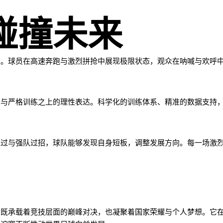
碰撞未来
量。球员在高速奔跑与激烈拼抢中展现极限状态，观众在呐喊与欢呼
业与严格训练之上的理性表达。科学化的训练体系、精准的数据支持
通过与强队过招，球队能够发现自身短板，调整发展方向。每一场激
，既承载着竞技层面的巅峰对决，也凝聚着国家荣耀与个人梦想。它