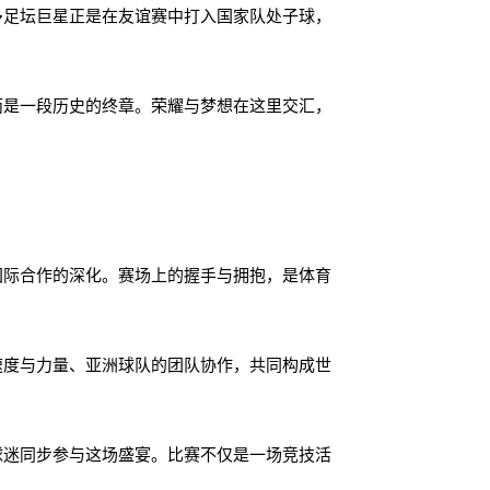
多足坛巨星正是在友谊赛中打入国家队处子球，
而是一段历史的终章。荣耀与梦想在这里交汇，
国际合作的深化。赛场上的握手与拥抱，是体育
速度与力量、亚洲球队的团队协作，共同构成世
球迷同步参与这场盛宴。比赛不仅是一场竞技活