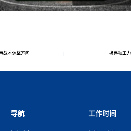
与战术调整方向
埃弗顿主力
导航
工作时间