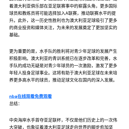
着澳大利亚俱乐部在亚足联赛事中的崭露头角，更多国际
球员和教练员将可能选择加入A联赛，推动联赛水平的提
升。此外，这一历史性胜利也为澳大利亚足球吸引了更多
的商业投资和媒体关注，为未来的发展奠定了更加坚实的
基础。
更为重要的是，水手队的胜利将对青少年足球的发展产生
积极影响。澳大利亚的青训系统已在逐步改革和完善，水
手队的成功无疑是对青少年球员的一次激励，激发了更多
年轻人投身足球事业。这将有助于澳大利亚足球在未来培
养更多高水平的球员，推动足球文化在国内的深入发展。
nba在线观看免费观看
总结：
中央海岸水手首夺亚足联杯，不仅是他们历史上的一次伟
大突破，也象征着澳大利亚足球走向世界的脚步愈加坚