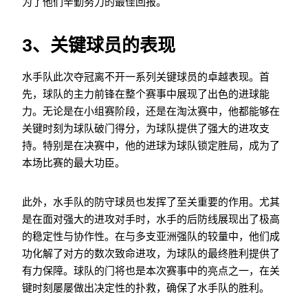
为了他们辛勤努力的最佳回报。
3、关键球员的表现
水手队此次夺冠离不开一系列关键球员的卓越表现。首
先，球队的主力前锋在整个赛事中展现了出色的进球能
力。无论是在小组赛阶段，还是在淘汰赛中，他都能够在
关键时刻为球队破门得分，为球队提供了强大的进攻支
持。特别是在决赛中，他的进球为球队锁定胜局，成为了
本场比赛的最大功臣。
此外，水手队的防守球员也发挥了至关重要的作用。尤其
是在面对强大的进攻对手时，水手的后防线展现出了极高
的稳定性与协作性。在与多支亚洲强队的较量中，他们成
功化解了对方的数次致命进攻，为球队的最终胜利提供了
有力保障。球队的门将也是本次赛事中的亮点之一，在关
键时刻屡屡做出决定性的扑救，确保了水手队的胜利。