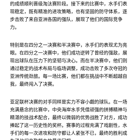
的成绩顺利晋级淘汰赛阶段。接下来的比赛中，水手们表
现稳定，既有精准的进攻策略，也有坚固的防守体系，逐
步击败了来自亚洲各国的强队，展现了他们的国际竞争
力。
特别是在四分之一决赛和半决赛中，水手们的表现尤为亮
眼。在四分之一决赛中，他们成功逆转了曾经的强敌，展
现出球队在压力下的坚韧与决心。而在半决赛中，他们则
通过稳定的战术布局与临场调整，成功击败了多次夺冠的
亚洲传统劲旅。每一场比赛，他们都在挑战中不断超越自
我，最终闯入了决赛。
亚足联杯决赛的对手同样是实力不容小觑的球队。在一场
充满悬念的比赛中，中央海岸水手凭借顽强的拼搏精神与
精湛的技战术配合，最终以微弱的优势战胜了对方，成功
捧起了这一历史性的奖杯。赛事的过程充满了戏剧性，水
手们的每一次进攻和防守都让人紧张不已，最终的胜利成