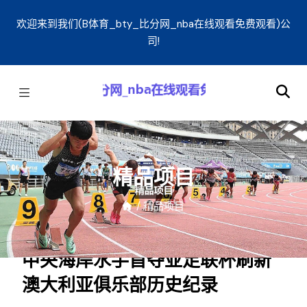
欢迎来到我们(B体育_bty_比分网_nba在线观看免费观看)公
司!
精品项目
/
精品项目
中央海岸水手首夺亚足联杯刷新
澳大利亚俱乐部历史纪录