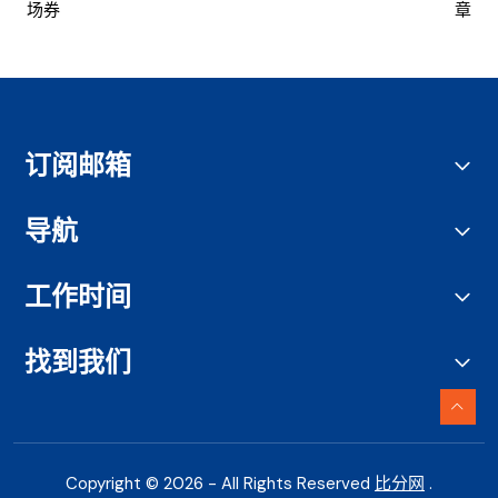
场券
章
订阅邮箱
导航
工作时间
找到我们
Copyright © 2026 - All Rights Reserved
比分网
.