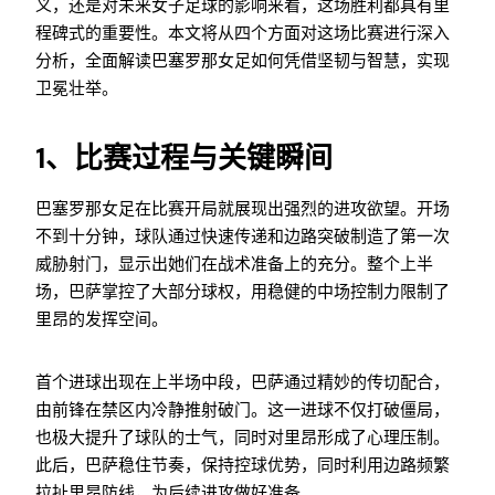
义，还是对未来女子足球的影响来看，这场胜利都具有里
程碑式的重要性。本文将从四个方面对这场比赛进行深入
分析，全面解读巴塞罗那女足如何凭借坚韧与智慧，实现
卫冕壮举。
1、比赛过程与关键瞬间
巴塞罗那女足在比赛开局就展现出强烈的进攻欲望。开场
不到十分钟，球队通过快速传递和边路突破制造了第一次
威胁射门，显示出她们在战术准备上的充分。整个上半
场，巴萨掌控了大部分球权，用稳健的中场控制力限制了
里昂的发挥空间。
首个进球出现在上半场中段，巴萨通过精妙的传切配合，
由前锋在禁区内冷静推射破门。这一进球不仅打破僵局，
也极大提升了球队的士气，同时对里昂形成了心理压制。
此后，巴萨稳住节奏，保持控球优势，同时利用边路频繁
拉扯里昂防线，为后续进攻做好准备。