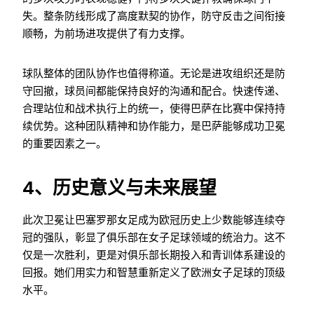
失。整条防线形成了高度默契的协作，防守反击之间衔接
顺畅，为前场进攻提供了有力支撑。
球队整体的团队协作也值得称道。无论是进攻组织还是防
守回撤，球员间都能保持良好的沟通和配合。快速传递、
合理站位和战术执行上的统一，使得巴萨在比赛中保持持
续优势。这种团队精神和协作能力，是巴萨能够成功卫冕
的重要因素之一。
4、历史意义与未来展望
此次卫冕让巴塞罗那女足成为欧冠历史上少数能够连续夺
冠的强队，彰显了俱乐部在女子足球领域的统治力。这不
仅是一次胜利，更是对俱乐部长期投入和青训体系建设的
回报。她们用实力和智慧重新定义了欧洲女子足球的顶级
水平。