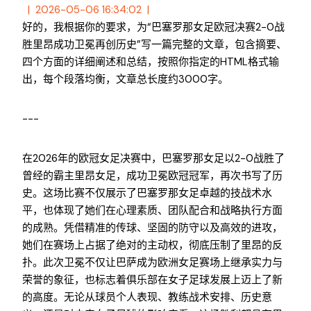
2026-05-06 16:34:02
好的，我根据你的要求，为“巴塞罗那女足欧冠决赛2-0战
胜里昂成功卫冕再创历史”写一篇完整的文章，包含摘要、
四个方面的详细阐述和总结，按照你指定的HTML格式输
出，每个段落均衡，文章总长度约3000字。
---
在2026年的欧冠女足决赛中，巴塞罗那女足以2-0战胜了
曾经的霸主里昂女足，成功卫冕欧冠冠军，再次书写了历
史。这场比赛不仅展示了巴塞罗那女足卓越的技战术水
平，也体现了她们在心理素质、团队配合和战略执行方面
的成熟。凭借精准的传球、坚固的防守以及高效的进攻，
她们在赛场上占据了绝对的主动权，彻底压制了里昂的反
扑。此次卫冕不仅让巴萨成为欧洲女足赛场上继承实力与
荣誉的象征，也标志着俱乐部在女子足球发展上迈上了新
的高度。无论从球员个人表现、教练战术安排、历史意