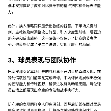
战术安排体现了教练对比赛细节的精准把控和全局思维能
力。
此外，换人策略同样显示出教练的智慧。下半场关键时
刻，主教练及时调整攻击阵型，引入速度型前锋，增强边
路突破和反击威胁。这一决策不仅保证了比赛的节奏优
势，也最终促成了第二个进球，实现了胜利的稳固。
3、球员表现与团队协作
巴塞罗那女足本场比赛的胜利离不开球员的卓越表现。前
锋凭借敏锐的门前嗅觉完成进球，中场球员则展现出极强
的控球能力和传球视野，确保进攻链条畅通无阻。每位球
员在场上都展现出高度的专注和战术执行力。
防守端的表现同样令人印象深刻。巴萨后防线在面对里昂
的多次攻势时表现稳健，门将多次关键扑救确保球门不