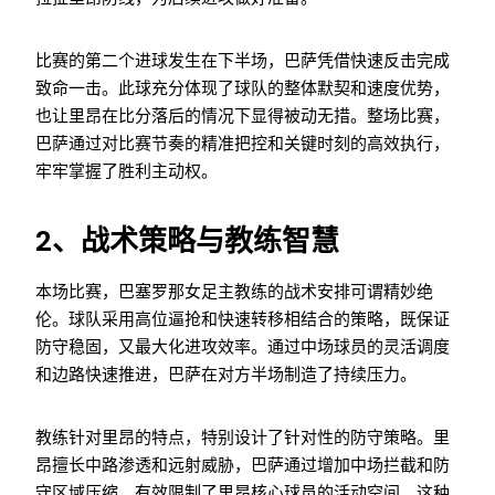
比赛的第二个进球发生在下半场，巴萨凭借快速反击完成
致命一击。此球充分体现了球队的整体默契和速度优势，
也让里昂在比分落后的情况下显得被动无措。整场比赛，
巴萨通过对比赛节奏的精准把控和关键时刻的高效执行，
牢牢掌握了胜利主动权。
2、战术策略与教练智慧
本场比赛，巴塞罗那女足主教练的战术安排可谓精妙绝
伦。球队采用高位逼抢和快速转移相结合的策略，既保证
防守稳固，又最大化进攻效率。通过中场球员的灵活调度
和边路快速推进，巴萨在对方半场制造了持续压力。
教练针对里昂的特点，特别设计了针对性的防守策略。里
昂擅长中路渗透和远射威胁，巴萨通过增加中场拦截和防
守区域压缩，有效限制了里昂核心球员的活动空间。这种