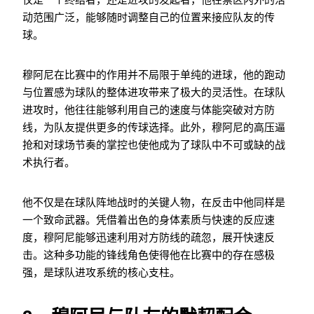
仅是一个终结者，还是进攻的发起者，他在禁区内外的活
动范围广泛，能够随时调整自己的位置来接应队友的传
球。
穆阿尼在比赛中的作用并不局限于单纯的进球，他的跑动
与位置感为球队的整体进攻带来了极大的灵活性。在球队
进攻时，他往往能够利用自己的速度与体能突破对方防
线，为队友提供更多的传球选择。此外，穆阿尼的高压逼
抢和对球场节奏的掌控也使他成为了球队中不可或缺的战
术执行者。
他不仅是在球队阵地战时的关键人物，在反击中他同样是
一个致命武器。凭借着出色的身体素质与快速的反应速
度，穆阿尼能够迅速利用对方防线的疏忽，展开快速反
击。这种多功能的锋线角色使得他在比赛中的存在感极
强，是球队进攻系统的核心支柱。