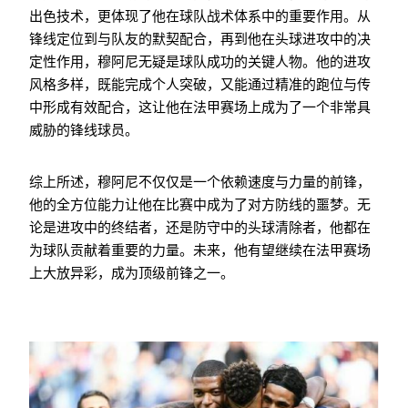
出色技术，更体现了他在球队战术体系中的重要作用。从
锋线定位到与队友的默契配合，再到他在头球进攻中的决
定性作用，穆阿尼无疑是球队成功的关键人物。他的进攻
风格多样，既能完成个人突破，又能通过精准的跑位与传
中形成有效配合，这让他在法甲赛场上成为了一个非常具
威胁的锋线球员。
综上所述，穆阿尼不仅仅是一个依赖速度与力量的前锋，
他的全方位能力让他在比赛中成为了对方防线的噩梦。无
论是进攻中的终结者，还是防守中的头球清除者，他都在
为球队贡献着重要的力量。未来，他有望继续在法甲赛场
上大放异彩，成为顶级前锋之一。