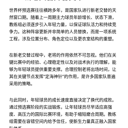
世界杯预选赛往往横跨多年，是国家队进行新老交替的天
然窗口期。随着上一周期主力球员年龄增长、状态下滑，
教练组必须逐步引入年轻力量，以保证球队活力和持续竞
争力。这种阵容更新并非简单的人员替换，而是一项系统
工程，涉及位置分布、角色定位以及更衣室结构的重塑。
在新老交替过程中，老将的作用依然不可忽视。他们在关
键比赛中的经验、心理稳定性以及对战术执行的理解，能
够为年轻球员提供重要支撑。合理控制老将出场时间，让
其在关键节点发挥“定海神针”的作用，是许多国家队普遍
采用的策略。
与此同时，年轻球员的成长速度直接决定了换代的成败。
通过预选赛阶段的实战锻炼，让年轻球员尽早适应高强
度、高压力的国际比赛环境，有助于缩短磨合周期。教练
组需要在容错空间内给予信任，使新生力量真正融入国家