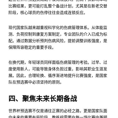
比赛结果，更可能打乱整个备战计划，尤其是在新老交替
阶段，核心球员的伤停往往会造成连锁反应。
现代国家队越来越重视科学化的伤病管理体系。从体能监
测、负荷控制到康复方案制定，专业团队的介入已成为标
配。通过数据分析预判伤病风险，提前调整训练强度，是
保障阵容稳定的重要手段。
在换代期，年轻球员同样面临伤病管理的考验。过早、过
度使用新人，可能导致身体负担过重，影响其职业生涯发
展。因此，合理轮换、循序渐进地提升比赛强度，是国家
队在预选赛中必须坚持的原则。
四、聚焦未来长期备战
世界杯预选赛不仅是通往正赛的必经之路，更是国家队面
向未来的重要布局阶段。教练组需要在每一场比赛中兼顾