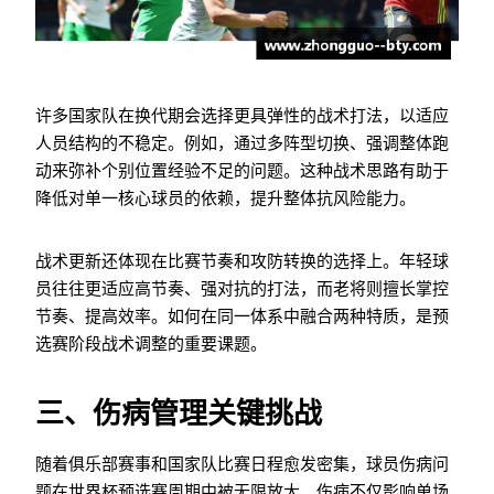
许多国家队在换代期会选择更具弹性的战术打法，以适应
人员结构的不稳定。例如，通过多阵型切换、强调整体跑
动来弥补个别位置经验不足的问题。这种战术思路有助于
降低对单一核心球员的依赖，提升整体抗风险能力。
战术更新还体现在比赛节奏和攻防转换的选择上。年轻球
员往往更适应高节奏、强对抗的打法，而老将则擅长掌控
节奏、提高效率。如何在同一体系中融合两种特质，是预
选赛阶段战术调整的重要课题。
三、伤病管理关键挑战
随着俱乐部赛事和国家队比赛日程愈发密集，球员伤病问
题在世界杯预选赛周期中被无限放大。伤病不仅影响单场