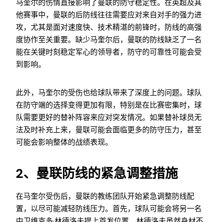
马奎尔的伤情直接影响了曼联的防守稳定性。在英超及其
他赛事中，曼联的后防线往往需要应对来自对手的强力进
攻，尤其是面对速度快、技术精湛的前锋时，防线的高强
度协作至关重要。缺少马奎尔后，曼联的防线缺乏了一名
能在关键时刻稳定军心的领导者，防守的可靠性可能会受
到影响。
此外，马奎尔的受伤也给球队带来了深度上的问题。球队
在防守端的选择变得更加有限，特别是在比赛密集时，球
队需要更好的替补阵容来应对突发情况。如果替补球员无
法及时补充上来，曼联可能会面临更多的防守压力，甚至
可能会影响整体的战绩表现。
2、曼联防线的紧急调整措施
在马奎尔受伤后，曼联的教练团队开始紧急调整防线配
置，以尽可能减轻防线压力。首先，球队可能会将另一名
中卫维克多·林德洛夫提上首发位置。林德洛夫虽然身材不