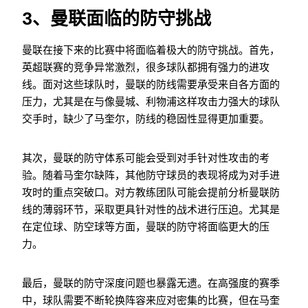
3、曼联面临的防守挑战
曼联在接下来的比赛中将面临着极大的防守挑战。首先，
英超联赛的竞争异常激烈，很多球队都拥有强力的进攻
线。面对这些球队时，曼联的防线需要承受来自各方面的
压力，尤其是在与像曼城、利物浦这样攻击力强大的球队
交手时，缺少了马奎尔，防线的稳固性显得更加重要。
其次，曼联的防守体系可能会受到对手针对性攻击的考
验。随着马奎尔缺阵，其他防守球员的表现将成为对手进
攻时的重点突破口。对方教练团队可能会提前分析曼联防
线的薄弱环节，采取更具针对性的战术进行压迫。尤其是
在定位球、防空球等方面，曼联的防守将面临更大的压
力。
最后，曼联的防守深度问题也暴露无遗。在高强度的赛季
中，球队需要不断轮换阵容来应对密集的比赛，但在马奎