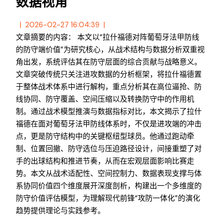
数据视角
2026-02-27 16:04:39
文章摘要的内容： 本文以“拉什福德对阵葡萄牙法甲防线
的防守端价值”为研究核心，从战术结构与数据分析双重视
角出发，系统评估其在防守层面的综合贡献与战略意义。
文章突破传统只关注进攻数据的分析框架，将拉什福德置
于整体战术体系中进行解构，重点分析其在高位逼抢、防
线协同、防守覆盖、空间压缩以及转换防守中的作用机
制。通过战术模型推演与数据指标对比，本文揭示了拉什
福德在面对葡萄牙法甲防线体系时，不仅是进攻端的冲击
点，更是防守结构中的关键枢纽型球员。他通过跑动牵
制、位置回撤、防守选位与压迫路径设计，间接重塑了对
手的出球结构和推进节奏，从而在宏观层面影响比赛走
势。本文从战术适配性、空间控制力、数据表现支撑与体
系协同价值四个维度展开深度剖析，构建出一个多维度的
防守价值评估模型，为理解现代前锋“攻防一体化”的演化
趋势提供理论与实践参考。