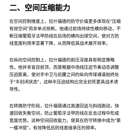
二、空间压缩能力
在空间控制维度上，拉什福德的防守价值更多体现在“压缩
有效空间”而非单点抢断。他通过前场持续性横向移动，不
断压缩葡萄牙法甲防线在后场的横向出球空间，使对方防
线宽度利用率显著下降，从而降低其战术展开效率。
在纵向空间控制上，拉什福德的前压深度具有明显策略
性。他并非盲目前顶，而是根据中场线压迫节奏动态调整
压迫距离，使对手中卫与后腰之间的纵向传球通道始终处
于“半封闭状态”，这种半压迫结构比完全封死更具战术诱
导性。
在转换防守阶段，拉什福德通过高速回追与斜线跑动，快
速回收失衡空间，防止葡萄牙法甲防线在反击过程中形成
宽度优势。这种空间回收能力，使其在防守转换中成为“第
一缓冲层”，有效降低后防线直接承压的频率。