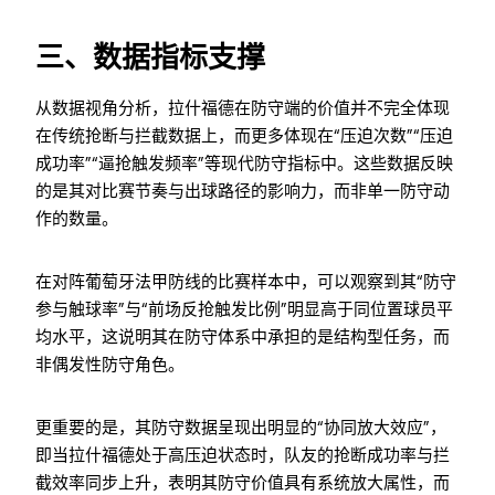
三、数据指标支撑
从数据视角分析，拉什福德在防守端的价值并不完全体现
在传统抢断与拦截数据上，而更多体现在“压迫次数”“压迫
成功率”“逼抢触发频率”等现代防守指标中。这些数据反映
的是其对比赛节奏与出球路径的影响力，而非单一防守动
作的数量。
在对阵葡萄牙法甲防线的比赛样本中，可以观察到其“防守
参与触球率”与“前场反抢触发比例”明显高于同位置球员平
均水平，这说明其在防守体系中承担的是结构型任务，而
非偶发性防守角色。
更重要的是，其防守数据呈现出明显的“协同放大效应”，
即当拉什福德处于高压迫状态时，队友的抢断成功率与拦
截效率同步上升，表明其防守价值具有系统放大属性，而