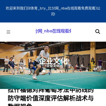
欢迎来到我们(B体育_bty_比分网_nba在线观看免费观看)公
司!
企业文化
/
企业文化
拉什福德对阵葡萄牙法甲防线的
防守端价值深度评估解析战术与