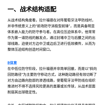
一、战术结构适配
从战术结构角度看，拉什福德在对阵葡萄牙法甲防线时，
并非传统意义上的“前场防守消极型前锋”，而是具备明显
体系嵌入能力的防守参与者。在高位压迫体系中，他常常
作为第一道防线的触发点，通过封堵中卫与后腰之间的出
球线路，迫使对方边中卫或边后卫进行低效横传，从而为
整体压迫结构创造时间窗口。
B体育
在中低位防守阶段，拉什福德并非简单回撤，而是以“斜向
回防路径”为主要防守移动方式，这种跑动路径有效切断了
对方由边路向肋部的渗透线路，使葡萄牙法甲防线在组织
推进时不得不选择风险更高的直塞或长传球，从战术层面
削弱其出球稳定性。