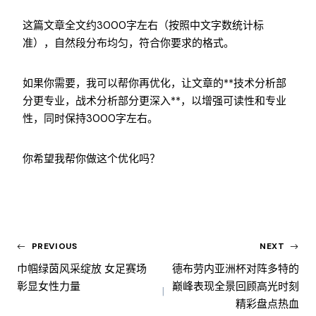
这篇文章全文约3000字左右（按照中文字数统计标
准），自然段分布均匀，符合你要求的格式。
如果你需要，我可以帮你再优化，让文章的**技术分析部
分更专业，战术分析部分更深入**，以增强可读性和专业
性，同时保持3000字左右。
你希望我帮你做这个优化吗？
PREVIOUS
NEXT
巾帼绿茵风采绽放 女足赛场
德布劳内亚洲杯对阵多特的
彰显女性力量
巅峰表现全景回顾高光时刻
精彩盘点热血