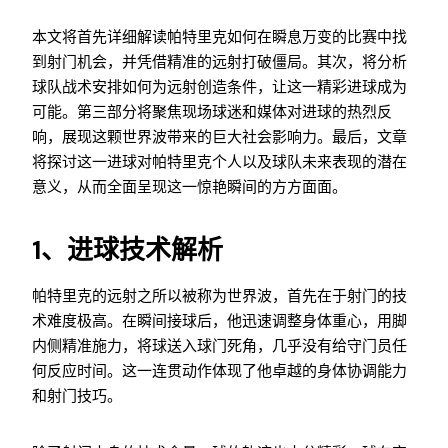
本文将首先详细解读帕特里克如何在瞬息万变的比赛中找
到射门机会，并凭借精准的远射打破僵局。其次，将分析
球队战术安排如何为远射创造条件，让这一精彩进球成为
可能。第三部分将聚焦现场球迷和媒体对进球的热烈反
响，展现这颗世界波带来的巨大社会影响力。最后，文章
将探讨这一进球对帕特里克个人以及球队未来表现的潜在
意义，从而全面呈现这一惊艳瞬间的方方面面。
1、进球技术解析
帕特里克的远射之所以被称为世界波，首先在于射门的技
术难度极高。在瞬间接球后，他迅速调整身体重心，用脚
内侧精准施力，将球送入球门死角，几乎没有给守门员任
何反应时间。这一连贯动作体现了他卓越的身体协调能力
和射门技巧。