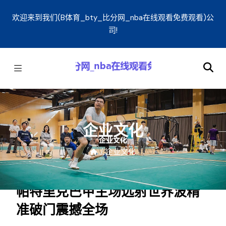
欢迎来到我们(B体育_bty_比分网_nba在线观看免费观看)公
司!
企业文化
/
企业文化
帕特里克巴甲主场远射世界波精
准破门震撼全场