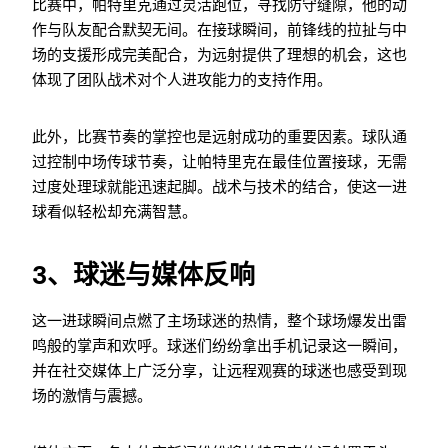
比赛中，帕特里克通过灵活跑位，寻找防守缝隙，他的动
作与队友配合默契无间。在接球瞬间，前锋线的拉扯与中
场的支援形成完美配合，为远射提供了理想的机会，这也
体现了团队战术对个人进攻能力的支持作用。
此外，比赛节奏的掌控也是远射成功的重要因素。球队通
过控制中场传球节奏，让帕特里克在最佳位置接球，无需
过度处理球就能迅速起脚。战术与技术的结合，使这一进
球看似轻松却充满智慧。
3、球迷与媒体反响
这一进球瞬间点燃了主场球迷的热情，整个球场爆发出雷
鸣般的掌声和欢呼。球迷们纷纷拿出手机记录这一瞬间，
并在社交媒体上广泛分享，让远程观赛的球迷也感受到现
场的激情与震撼。