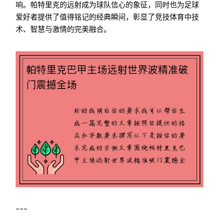
响。帕特里克的远射成为球队信心的象征，同时也为足球
爱好者提供了值得铭记的经典瞬间，彰显了竞技体育中技
术、智慧与激情的完美融合。
---