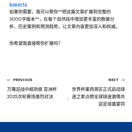
bsports
如果你需要，我可以帮你**把这篇文章扩展到完整的
3000字版本**，在每个自然段中增加更丰富的数据分
析、历史案例和预测趋势，让文章内容更加深入和权威。
你希望我直接帮你扩展吗？
PREVIOUS
NEXT
万隆迎战中超劲旅 亚洲杯
世界杯墨西哥区正式启动球
2025次轮赛场激烈对决
迷之家点燃全球球迷激情共
迎足球盛宴同