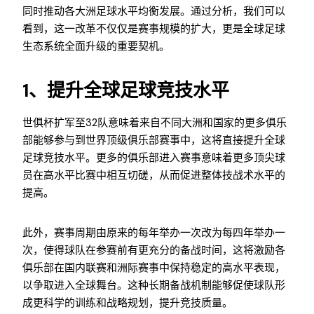
同时推动各大洲足球水平均衡发展。通过分析，我们可以
看到，这一改革不仅仅是赛事规模的扩大，更是全球足球
生态系统全面升级的重要契机。
1、提升全球足球竞技水平
世俱杯扩军至32队意味着来自不同大洲和国家的更多俱乐
部能够参与到世界顶级俱乐部赛事中，这将直接提升全球
足球竞技水平。更多的俱乐部进入赛事意味着更多顶尖球
员在高水平比赛中相互切磋，从而促进整体技战术水平的
提高。
此外，赛事周期由原来的每年举办一次改为每四年举办一
次，使得球队在参赛前有更充分的备战时间，这将激励各
俱乐部在国内联赛和洲际赛事中保持稳定的高水平表现，
以争取进入全球舞台。这种长期备战机制能够促使球队形
成更科学的训练和战略规划，提升竞技质量。