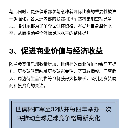
与此同时，更多俱乐部参与意味着洲际比赛的重要性被进
一步强化，各大洲内部的联赛和冠军赛将更加重视竞争
力。各俱乐部为了争夺世俱杯资格，将提升自身整体水
平，从而推动整个洲际足球水平的整体提升。
3、促进商业价值与经济收益
随着参赛俱乐部数量增加，世俱杯的商业价值也会显著提
升。更多球队意味着更多球迷关注，赛事转播权、门票收
入、周边衍生品销售等都将获得大幅增长，吸引更多赞助
商和投资商的关注。