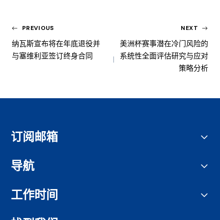
PREVIOUS
NEXT
纳瓦斯宣布将在年底退役并
美洲杯赛事潜在冷门风险的
与塞维利亚签订终身合同
系统性全面评估研究与应对
策略分析
订阅邮箱
导航
工作时间