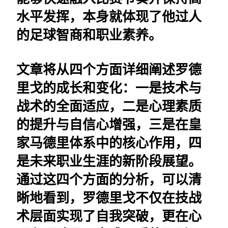
水平发挥，本身就体现了他过人
的足球智商和职业素养。
文章将从四个方面详细阐述罗德
里戈的成长和变化：一是技术与
战术的全面适应，二是心理素质
的提升与自信心增强，三是在皇
家马德里体系中的核心作用，四
是未来职业生涯的新阶段展望。
通过这四个方面的分析，可以清
晰地看到，罗德里戈不仅在技战
术层面实现了自我突破，更在心