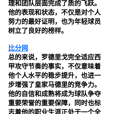
理和团队层面完成了质的飞跃。
他的表现和状态，不仅是对个人
努力的最好证明，也为年轻球员
树立了良好的榜样。
比分网
总的来说，罗德里戈完全适应西
甲攻守节奏的事实，不仅意味着
他个人水平的稳步提升，也进一
步增强了皇家马德里的竞争力。
他的自信和成熟将成为球队争夺
重要荣誉的重要保障，同时也标
志着他的职业生涯正处于一个全