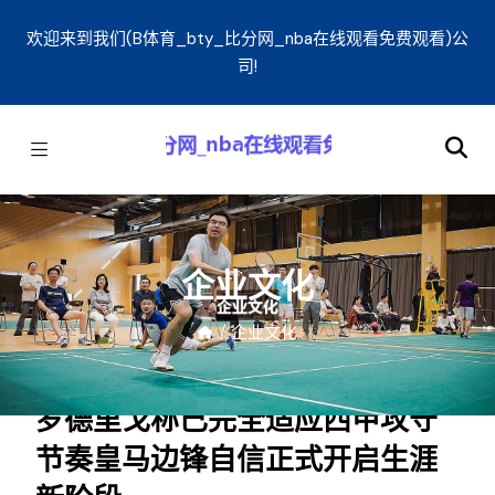
欢迎来到我们(B体育_bty_比分网_nba在线观看免费观看)公
司!
企业文化
/
企业文化
罗德里戈称已完全适应西甲攻守
节奏皇马边锋自信正式开启生涯