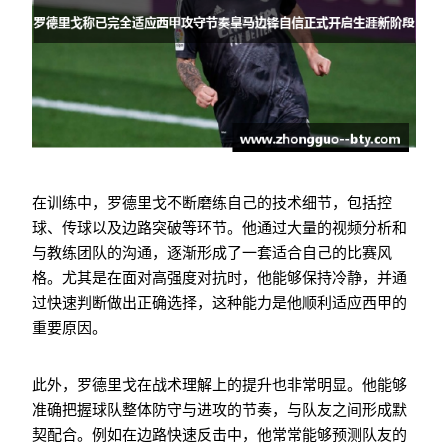
在训练中，罗德里戈不断磨练自己的技术细节，包括控
球、传球以及边路突破等环节。他通过大量的视频分析和
与教练团队的沟通，逐渐形成了一套适合自己的比赛风
格。尤其是在面对高强度对抗时，他能够保持冷静，并通
过快速判断做出正确选择，这种能力是他顺利适应西甲的
重要原因。
此外，罗德里戈在战术理解上的提升也非常明显。他能够
准确把握球队整体防守与进攻的节奏，与队友之间形成默
契配合。例如在边路快速反击中，他常常能够预测队友的