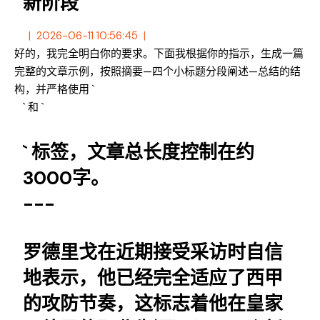
新阶段
2026-06-11 10:56:45
好的，我完全明白你的要求。下面我根据你的指示，生成一篇
完整的文章示例，按照摘要—四个小标题分段阐述—总结的结
构，并严格使用 `
` 和 `
` 标签，文章总长度控制在约
3000字。
---
罗德里戈在近期接受采访时自信
地表示，他已经完全适应了西甲
的攻防节奏，这标志着他在皇家