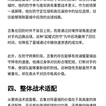
城时，他的防守参与度却具有重要战术意义。作为前场第
一道屏障，他在防守定位球和高位逼抢中的站位选择，往
往能够限制曼城中后场的出球线路。
吉鲁在回防时并不盲目上抢，而是通过封堵传球角度迫使
对手向边路出球。这种“延缓式防守”为中后场赢得了回位
时间，也降低了曼城通过中路快速渗透的成功率。
此外，在防守转换阶段，吉鲁的存在能够有效减缓曼城由
守转攻的速度。他通过身体对抗和合理犯规，打断对手的
节奏，使球队能够重新组织防线。这种隐性贡献虽然不易
被量化，却在高水平对抗中极具价值。
四、整体战术适配
从整体战术层面看，吉鲁对阵曼城的价值在于其高度的体
系适配性。无论是在强调控球的切尔西，还是偏向快速转