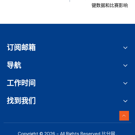
键数据和比赛影响
订阅邮箱
导航
工作时间
找到我们
Copyright © 2026 - All Rights Reserved
比分网
.