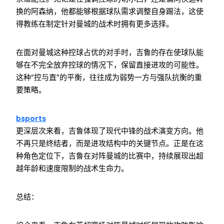
换的阿森纳，他都能够根据球队需求调整自身踢法，这使
得教练在制定针对曼城的战术时拥有更多选择。
在面对曼城这种控球占优的对手时，吉鲁的存在使球队能
够在不完全放弃控球的情况下，保留直接进攻的可能性。
这种“控与直”的平衡，往往成为弱势一方与强队抗衡的重
要策略。
bsports
更深层次来看，吉鲁体现了现代中锋的战术演变方向。他
不再只是终结者，而是进攻结构中的关键节点。正是在这
种角色定位下，吉鲁在对阵曼城的比赛中，持续展现出超
越年龄和速度限制的战术生命力。
总结：