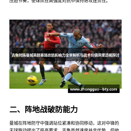
压迫节奏，使球队在高强度对抗中保持进攻连贯性。
二、阵地战破防能力
曼城在阵地防守中强调站位紧凑和协同移动，这对中锋的
无球跑动提出了极高要求。吉鲁虽然速度并非优势，但他