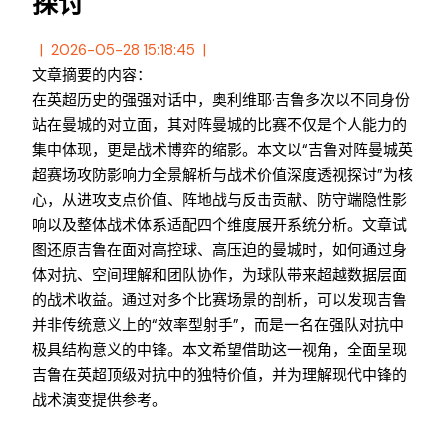
探讨
2026-05-28 15:18:45
文章摘要的内容：
在英超历史的强强对话中，奥利维耶·吉鲁多次以不同身份
站在曼城的对立面，其对阵曼城的比赛不仅是个人能力的
集中体现，更是战术博弈的缩影。本文以“吉鲁对阵曼城英
超赛场攻防影响力全景解析与战术价值深度透视探讨”为核
心，从进攻支点价值、阵地战与反击贡献、防守端隐性影
响以及整体战术体系适配四个维度展开系统分析。文章试
图还原吉鲁在面对高控球、高压迫的曼城时，如何通过身
体对抗、空间理解和团队协作，为球队带来超越数据层面
的战术收益。通过对多个比赛场景的剖析，可以发现吉鲁
并非传统意义上的“效率型射手”，而是一名在强队对抗中
极具结构意义的中锋。本文希望借助这一视角，全面呈现
吉鲁在英超顶级对抗中的独特价值，并为理解现代中锋的
战术演变提供参考。