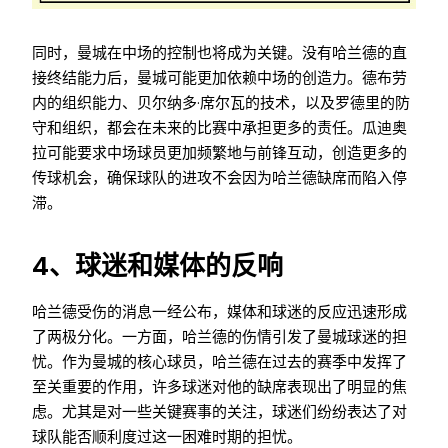
同时，曼城在中场的控制也将成为关键。没有哈兰德的直
接终结能力后，曼城可能更加依赖中场的创造力。德布劳
内的组织能力、贝尔纳多·席尔瓦的技术，以及罗德里的防
守和组织，都会在未来的比赛中承担更多的责任。瓜迪奥
拉可能要求中场球员更加频繁地与前锋互动，创造更多的
传球机会，确保球队的进攻不会因为哈兰德缺席而陷入停
滞。
4、球迷和媒体的反响
哈兰德受伤的消息一经公布，媒体和球迷的反应迅速形成
了两极分化。一方面，哈兰德的伤情引发了曼城球迷的担
忧。作为曼城的核心球员，哈兰德在过去的赛季中发挥了
至关重要的作用，许多球迷对他的缺席表现出了明显的焦
虑。尤其是对一些关键赛事的关注，球迷们纷纷表达了对
球队能否顺利度过这一困难时期的担忧。