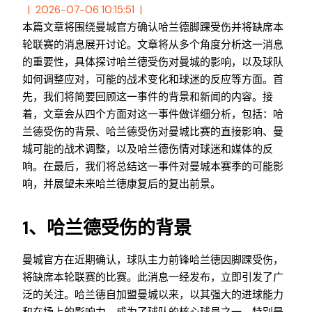
2026-07-06 10:15:51
本篇文章将围绕曼城官方确认哈兰德脚踝受伤并将缺席本
轮联赛的消息展开讨论。文章将从多个角度分析这一消息
的重要性，具体探讨哈兰德受伤对曼城的影响，以及球队
如何调整应对，可能的战术变化和球迷的反应等方面。首
先，我们将简要回顾这一事件的背景和新闻的内容。接
着，文章会从四个方面对这一事件做详细分析，包括：哈
兰德受伤的背景、哈兰德受伤对曼城比赛的直接影响、曼
城可能的战术调整，以及哈兰德伤情对球迷和媒体的反
响。在最后，我们将总结这一事件对曼城本赛季的可能影
响，并展望未来哈兰德康复后的复出前景。
1、哈兰德受伤的背景
曼城官方在近期确认，球队主力前锋哈兰德因脚踝受伤，
将缺席本轮联赛的比赛。此消息一经发布，立即引发了广
泛的关注。哈兰德自加盟曼城以来，以其强大的进球能力