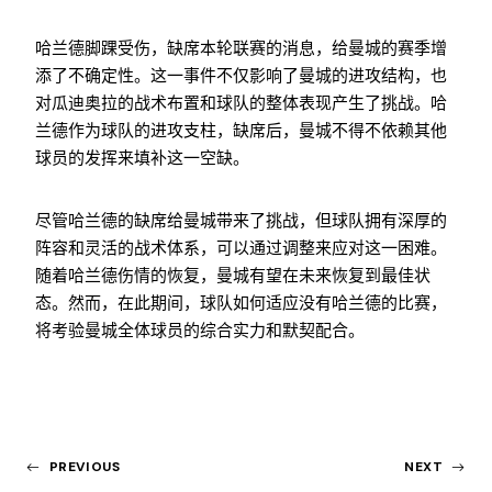
哈兰德脚踝受伤，缺席本轮联赛的消息，给曼城的赛季增
添了不确定性。这一事件不仅影响了曼城的进攻结构，也
对瓜迪奥拉的战术布置和球队的整体表现产生了挑战。哈
兰德作为球队的进攻支柱，缺席后，曼城不得不依赖其他
球员的发挥来填补这一空缺。
尽管哈兰德的缺席给曼城带来了挑战，但球队拥有深厚的
阵容和灵活的战术体系，可以通过调整来应对这一困难。
随着哈兰德伤情的恢复，曼城有望在未来恢复到最佳状
态。然而，在此期间，球队如何适应没有哈兰德的比赛，
将考验曼城全体球员的综合实力和默契配合。
PREVIOUS
NEXT