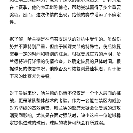
和在场上的影响力，成为了球队的核心球员之一。特别是
在上赛季，他的表现堪称惊艳，帮助曼城赢得了多个重要
奖项。然而，这次伤情的出现，给他的赛季增添了不确定
性。
据了解，哈兰德是在与某支球队的对抗中受伤的。虽然伤
势并不算特别严重，但由于脚踝关节的特殊性，伤后恢复
需要一定的时间和特别的注意。根据曼城官方的声明，哈
兰德将进行详细的伤情检查，以确定恢复的具体时间。根
据球员的恢复情况，他能否及时恢复到最佳状态，对于接
下来的比赛尤为关键。
对于曼城来说，哈兰德的伤情不仅仅是一个个人层面的挑
战，更是球队整体战术的考验。作为一名能在禁区内威胁
对方防线的高效前锋，哈兰德的缺席无疑会让曼城的进攻
端受到影响，尤其是在面对强队时，缺少这样一位能够稳
定提供进球的球员，球队的攻势可能会有所减弱。