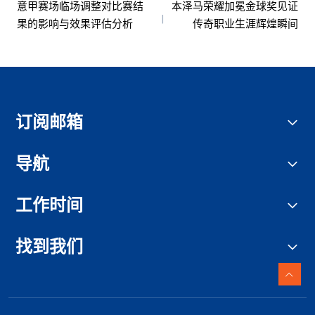
意甲赛场临场调整对比赛结
本泽马荣耀加冕金球奖见证
果的影响与效果评估分析
传奇职业生涯辉煌瞬间
订阅邮箱
导航
工作时间
找到我们