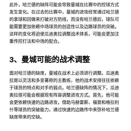
此外，哈兰德的缺阵可能会导致曼城在比赛中的控球方式
发生变化。在过去的比赛中，曼城的进攻经常通过哈兰德
的拿球和回做来打破对方防线，而没有哈兰德后，球队可
能需要更加依赖中场球员的创造性以及边路球员的突破。
这样的变化将迫使瓜迪奥拉调整战术体系，可能会更加注
重传控打法和中场的配合。
3、曼城可能的战术调整
面对哈兰德的缺席，曼城在战术上必须进行调整。瓜迪奥
拉是以灵活和多变著称的主教练，他的战术安排往往依赖
于球员的特点和对手的弱点。哈兰德缺阵的情况下，瓜迪
奥拉很可能会根据现有阵容调整进攻方式。首先，他可能
会更依赖快速的边路进攻，借助马赫雷斯、福登和格拉利
什等球员的突破能力，通过快速的边路传中来弥补哈兰德
缺席带来的空缺。